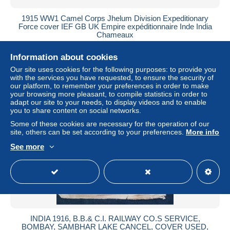
1915 WW1 Camel Corps Jhelum Division Expeditionary
Force cover IEF GB UK Empire expéditionnaire Inde India
Chameaux
± $146.81
Information about cookies
Our site uses cookies for the following purposes: to provide you
Status
Private individual
with the services you have requested, to ensure the security of
our platform, to remember your preferences in order to make
your browsing more pleasant, to compile statistics in order to
adapt our site to your needs, to display videos and to enable
you to share content on social networks.
New
Some of these cookies are necessary for the operation of our
site, others can be set according to your preferences.
More info
See more
INDIA 1916, B.B.& C.I. RAILWAY CO.S SERVICE,
BOMBAY, SAMBHAR LAKE CANCEL, COVER USED,