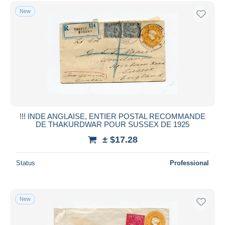
Free shipping
New
Payment methods
PayPal
Bank transfer
Visa
MasterCard
Bancontact
iDeal
!!! INDE ANGLAISE, ENTIER POSTAL RECOMMANDE
DE THAKURDWAR POUR SUSSEX DE 1925
Maestro
± $17.28
Deselect all
Seller's residence
Status
Professional
Entire world
New