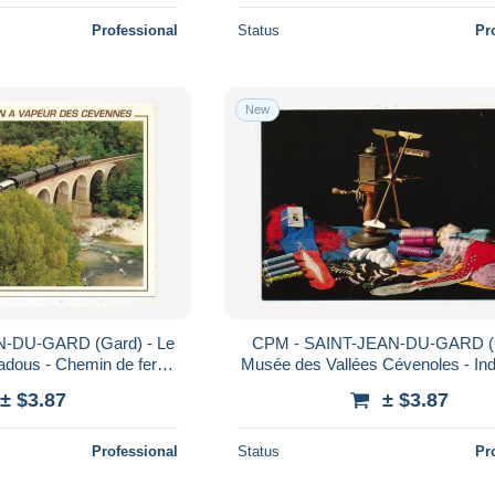
Professional
Status
Pr
New
-DU-GARD (Gard) - Le
CPM - SAINT-JEAN-DU-GARD (G
adous - Chemin de fer
Musée des Vallées Cévenoles - Ind
tique CITEV
la soie
± $3.87
± $3.87
Professional
Status
Pr