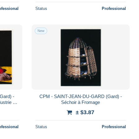
ofessional
Status
Professional
New
ard) -
CPM - SAINT-JEAN-DU-GARD (Gard) -
ustrie de
Séchoir à Fromage
± $3.87
ofessional
Status
Professional