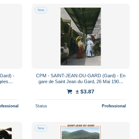
New
ard) -
CPM - SAINT-JEAN-DU-GARD (Gard) - En
ogées
gare de Saint Jean du Gard, 26 Mai 1909,
cien)
inauguration de la ligne
± $3.87
ofessional
Status
Professional
New