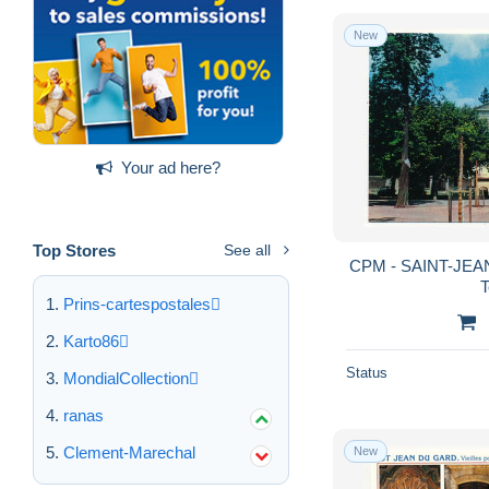
New
Your ad here?
Top Stores
See all
CPM - SAINT-JEAN
T
Prins-cartespostales
Karto86
Status
MondialCollection
ranas
Clement-Marechal
New