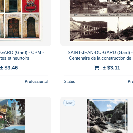
GARD (Gard) - CPM -
SAINT-JEAN-DU-GARD (Gard) -
rtes et heurtoirs
Centenaire de la construction de l
Anduze à St Jean du Gard
± $3.46
± $3.11
Professional
Status
Pr
New