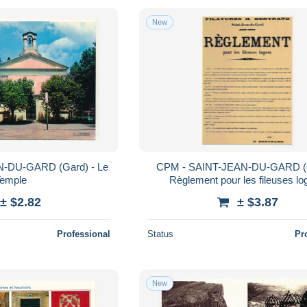
New
-DU-GARD (Gard) - Le
CPM - SAINT-JEAN-DU-GARD (G
emple
Règlement pour les fileuses l
(reproduction d'un document an
± $2.82
± $3.87
Professional
Status
Pr
New