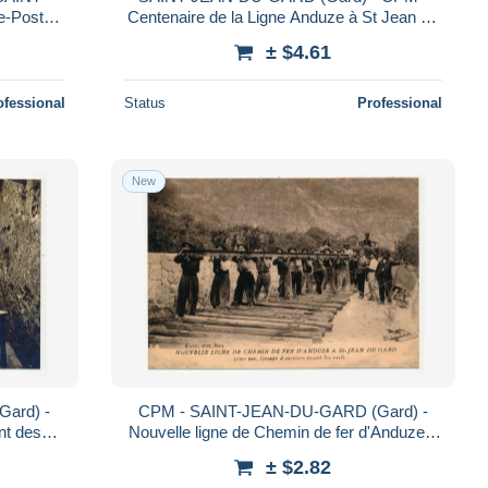
e-Poste
Centenaire de la Ligne Anduze à St Jean du
- Photo
Gard - Machine d'épreuves
± $4.61
ofessional
Status
Professional
New
ard) -
CPM - SAINT-JEAN-DU-GARD (Gard) -
nt des
Nouvelle ligne de Chemin de fer d'Anduze à
d'ancien)
St Jean... (réimpression d'ancien)
± $2.82