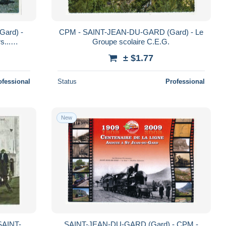
ard) -
CPM - SAINT-JEAN-DU-GARD (Gard) - Le
s...
Groupe scolaire C.E.G.
± $1.77
ofessional
Status
Professional
New
SAINT-
SAINT-JEAN-DU-GARD (Gard) - CPM -