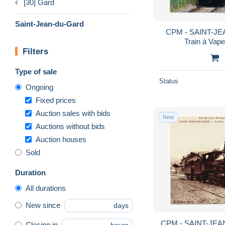
[30] Gard
Saint-Jean-du-Gard
CPM - SAINT-JE
Train à Vap
Filters
Type of sale
Status
Ongoing
Fixed prices
Auction sales with bids
New
Auctions without bids
Auction houses
Sold
Duration
All durations
New since
days
CPM - SAINT-JEAN
Closing in