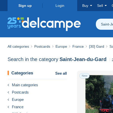
Sign up
Login
Buy
Sell
Saint-
All categories
Postcards
Europe
France
[30] Gard
Sa
Search in the category
Saint-Jean-du-Gard
Categories
See all
New
Main categories
Postcards
Europe
France