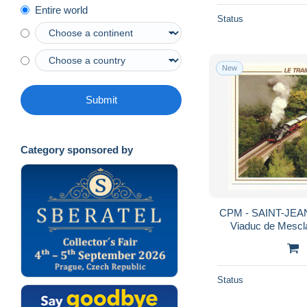
Entire world
Status
New
Submit
Category sponsored by
CPM - SAINT-JEAN
Viaduc de Mescl
touris
Status