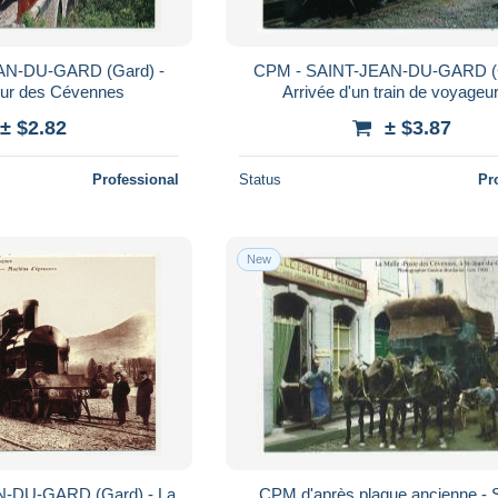
AN-DU-GARD (Gard) -
CPM - SAINT-JEAN-DU-GARD (G
eur des Cévennes
Arrivée d'un train de voyageur
Locomotive n°7
± $2.82
± $3.87
Professional
Status
Pr
New
-DU-GARD (Gard) - La
CPM d'après plaque ancienne - 