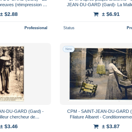
preuves (réimpression de
JEAN-DU-GARD (Gard)- La Mall
CPA)
des Cévennes à St Jean du Gard 
± $2.88
± $6.91
Bordarier
Professional
Status
Pr
New
AN-DU-GARD (Gard) -
CPM - SAINT-JEAN-DU-GARD (G
illeur chercheur de
Filature Albaret - Conditionneme
oduction d'une ancienne
écheveaux de Soie (Reproduction 
± $3.46
± $3.87
CPA)