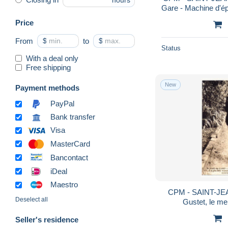
hours
Gare - Machine d'é
Price
From
$
to
$
Status
With a deal only
Free shipping
New
Payment methods
PayPal
Bank transfer
Visa
MasterCard
Bancontact
iDeal
Maestro
CPM - SAINT-JE
Deselect all
Gustet, le me
Champignons (Repr
Seller's residence