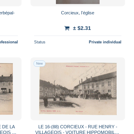
rbépal-
Corcieux, l'église
± $2.31
ofessional
Status
Private individual
New
E DE LA
LE 16-(88) CORCIEUX - RUE HENRY -
EOIS -
VILLAGEOIS - VOITURE HIPPOMOBILE ,