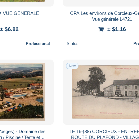
X VUE GENERALE
CPA Les environs de Corcieux-Ge
Vue générale L4721
± $6.82
± $1.16
Professional
Status
Pr
New
sges) - Domaine des
LE 16-(88) CORCIEUX - ENTRE
/ Piscine / Tente et
ROUTE DU PLAFOND - VILLAG