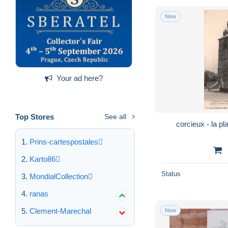
New
Your ad here?
Top Stores
See all
corcieux - la pla
Prins-cartespostales
Karto86
Status
MondialCollection
ranas
Clement-Marechal
New