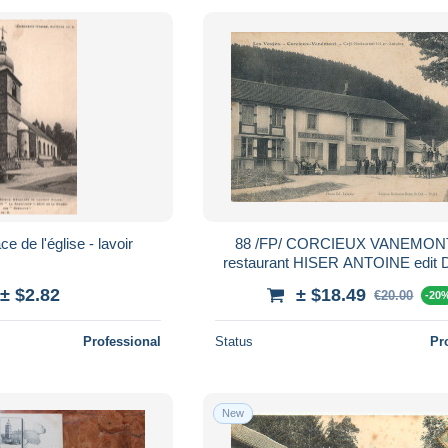
ce de l'église - lavoir
88 /FP/ CORCIEUX VANEMONT ca
restaurant HISER ANTOINE edit Dedenon
Beau
± $2.82
± $18.49
€20.00
-20
Professional
Status
Pr
New