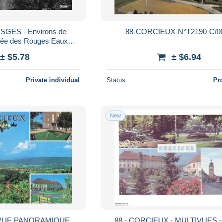
OSGES - Environs de
88-CORCIEUX-N°T2190-C/0
ée des Rouges Eaux
nfosse - 3 CIM - CPSM
± $5.78
± $6.94
1967
Private individual
Status
Pr
New
 VUE PANORAMIQUE
88 - CORCIEUX - MULTIVUES -