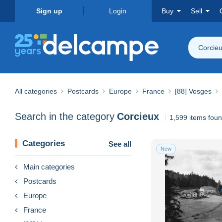
Sign up
Login
Buy
Sell
Corcie
All categories
Postcards
Europe
France
[88] Vosges
Search in the category
Corcieux
1,599 items fou
Categories
See all
New
Main categories
Postcards
Europe
France