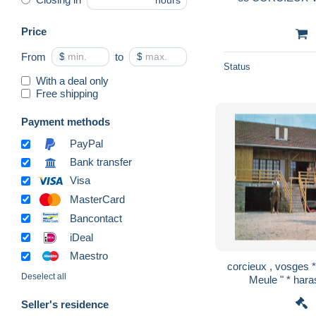
hours
Price
From
$
to
$
Status
With a deal only
Free shipping
Payment methods
PayPal
Bank transfer
Visa
MasterCard
Bancontact
iDeal
Maestro
corcieux , vosges *
Deselect all
Meule " * hara
Seller's residence