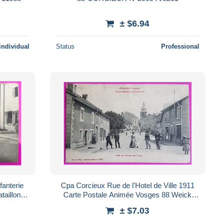
± $6.94
individual
Status
Professional
fanterie
Cpa Corcieux Rue de l'Hotel de Ville 1911
taillon
Carte Postale Animée Vosges 88 Weick
 St
Saint Dié
± $7.03