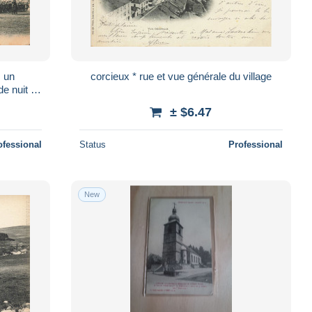
, un
corcieux * rue et vue générale du village
e nuit *
± $6.47
ofessional
Status
Professional
New