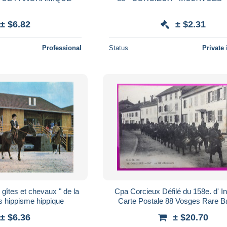
± $6.82
± $2.31
Professional
Status
Private 
 gîtes et chevaux " de la
Cpa Corcieux Défilé du 158e. d' In
s hippisme hippique
Carte Postale 88 Vosges Rare Ba
Proche Gerardmer Saint Dié
± $6.36
± $20.70