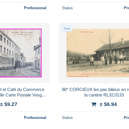
Professional
Status
Pr
New
el et Café du Commerce
88* CORCIEUX les pas bilieux en route pour
ille Carte Postale Vosges
la cantine RL32,0133
88
± $9.27
± $6.94
Professional
Status
Pr