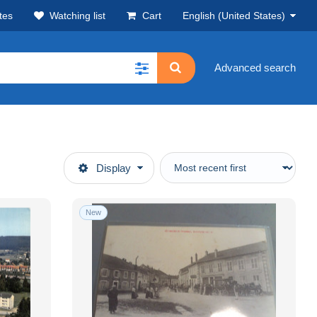
tes
Watching list
Cart
English (United States)
Advanced search
Display
New