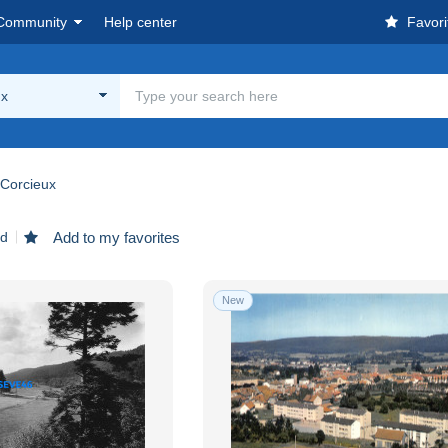
Community
Help center
Favori
ux
Corcieux
nd
Add to my favorites
New