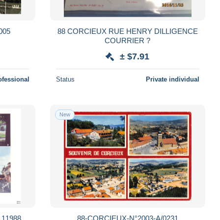
005
88 CORCIEUX RUE HENRY DILLIGENCE
COURRIER ?
± $7.91
ofessional
Status
Private individual
New
 11988
88-CORCIEUX-N°2003-A/0231