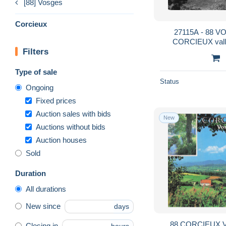
[88] Vosges
Corcieux
27115A - 88 V
CORCIEUX vall
Filters
colonie de Marmo
Type of sale
Status
Ongoing
Fixed prices
Auction sales with bids
New
Auctions without bids
Auction houses
Sold
Duration
All durations
New since
days
88 CORCIEUX
Closing in