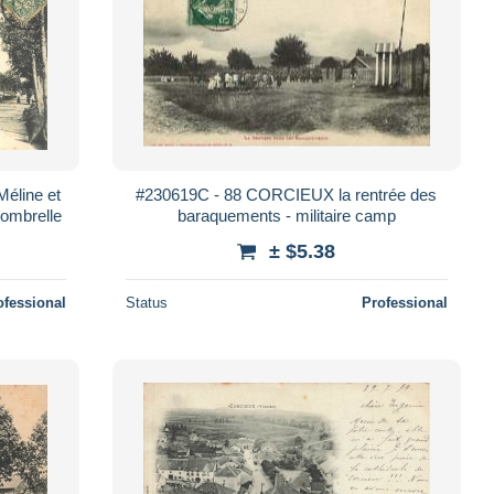
éline et
#230619C - 88 CORCIEUX la rentrée des
- ombrelle
baraquements - militaire camp
± $5.38
ofessional
Status
Professional