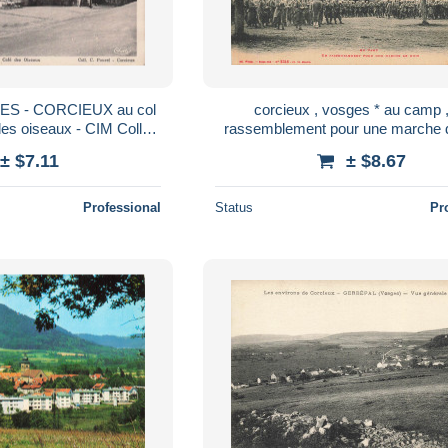
ES - CORCIEUX au col
corcieux , vosges * au camp 
des oiseaux - CIM Coll
rassemblement pour une marche d
Pourel
régiment
± $7.11
± $8.67
Professional
Status
Pr