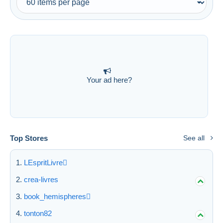
Your ad here?
Top Stores
See all
LEspritLivre
crea-livres
book_hemispheres
tonton82