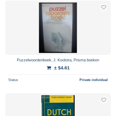
Free shipping
Payment methods
PayPal
Bank transfer
Visa
MasterCard
Bancontact
iDeal
Puzzelwoordenboek, J. Koolstra, Prisma boeken
Maestro
± $4.61
Deselect all
Status
Private individual
Seller's residence
Entire world