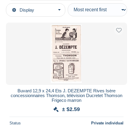
Type of sale
Display
Main categories
Ongoing
Old Paper
Fixed prices
Blotters
Auction sales with bids
Electricity & gas
Auctions without bids
Auction houses
Sold
Duration
All durations
New since
days
Buvard 12,9 x 24,4 Ets J. DEZEMPTE Rives Isère
concessionnaires Thomson, télévision Ducretet Thomson
Closing in
hours
Frigeco marron
± $2.59
Price
From
$
to
$
Status
Private individual
With a deal only