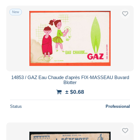
Free shipping
New
Payment methods
PayPal
Bank transfer
Visa
MasterCard
Bancontact
iDeal
14853 / GAZ Eau Chaude d'après FIX-MASSEAU Buvard
Maestro
Blotter
Deselect all
± $0.68
Seller's residence
Status
Professional
Entire world