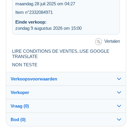
maandag 28 juli 2025 om 04:27
Item n°2332084971
Einde verkoop:
zondag 9 augustus 2026 om 15:00
Vertalen
LIRE CONDITIONS DE VENTES..USE GOOGLE
TRANSLATE
NON TESTE
Verkoopsvoorwaarden
Verkoper
Bestemming:
Zie de lijst van landen
Vraag (0)
leezoe
100%
(2165x)
Eigenhandig:
Bod (0)
Ja
Winkel
Verzending: