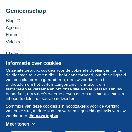
Deze verkoper toevoegen aan mijn favorieten
€ 1,00
Gemeenschap
De verkoper contacteren
De items van deze verkoper verbergen
Blog
Agenda
Betalingsvoorwaarden:
Alle betalingen worden gedaan met
credit/debitcard
of
Forum
overschrijving naar uw saldo. Er worden geen
Video's
betalingen gedaan per cheque of bankoverschrijving
rechtstreeks aan de verkoper.
Help
De koper gebruikt de middelen die Delcampe ter
Informatie over cookies
Hulpcentrum
beschikking stelt in de pagina "
Mijn aankopen: Betalen
".
Onze site gebruikt cookies voor de volgende doeleinden: om u
Kopen op Delcampe
de diensten te leveren die u hebt aangevraagd, om de veiligheid
Een betaling die niet is verricht met
credit/debitcard
of
Verkopen op Delcampe
van ons platform te garanderen, om uw voorkeuren te
overboeking naar uw saldo, wordt door de verkoper
onthouden om het surfen aangenamer te maken, om
Een beveiligde website
statistieken te verzamelen om onze site aan te passen aan uw
terugbetaald aan de koper. Een onbetaalde aankoop kan
behoeften, om video's weer te geven en om u in staat te stellen
gevolgen hebben voor de rekening van de koper.
inhoud te delen op sociale netwerken.
Als de verkoopvoorwaarden van de verkoper clausules
Sommige van deze cookies zijn noodzakelijk voor de werking
van onze site, andere kunnen worden ingesteld op basis van uw
bevatten met betrekking tot de betaling, moeten deze
voorkeuren.
En savoir plus
als nietig worden beschouwd. De betalingsvoorwaarden
van de website van Delcampe, zoals gedefinieerd in de
Meer tonen
Nederlands
USD
Standaardmodus
Ame
gebruiksvoorwaarden
, zijn de enige die van toepassing