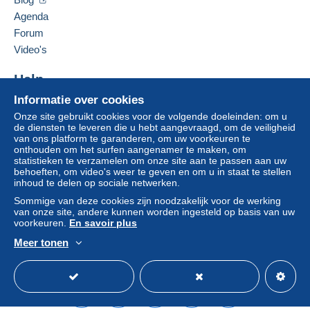
wordt door de verkoper terugbetaald aan de koper.
Agenda
Een onbetaalde aankoop kan gevolgen hebben
Forum
voor de rekening van de koper.
Video's
Als de verkoopvoorwaarden van de verkoper
clausules bevatten met betrekking tot de betaling,
Help
moeten deze als nietig worden beschouwd. De
betalingsvoorwaarden van de website van
Informatie over cookies
Hulpcentrum
Delcampe, zoals gedefinieerd in de
Onze site gebruikt cookies voor de volgende doeleinden: om u
Kopen op Delcampe
gebruiksvoorwaarden
, zijn de enige die van
de diensten te leveren die u hebt aangevraagd, om de veiligheid
Verkopen op Delcampe
van ons platform te garanderen, om uw voorkeuren te
toepassing zijn.
onthouden om het surfen aangenamer te maken, om
Een beveiligde website
statistieken te verzamelen om onze site aan te passen aan uw
Aankopen moeten worden betaald binnen
14
behoeften, om video's weer te geven en om u in staat te stellen
dagen
na ontvangst van de eindafrekening van de
inhoud te delen op sociale netwerken.
verkoper.
Sommige van deze cookies zijn noodzakelijk voor de werking
van onze site, andere kunnen worden ingesteld op basis van uw
voorkeuren.
En savoir plus
PLEASE USE GOOGLE TRANSLATE…PAIEMENT
Meer tonen
MANGOPAY UNIQUEMENT
Nederlands
USD
Standaardmodus
Ame
Bonjour ,
Offres inférieures
: Compte tenu de la nouvelle