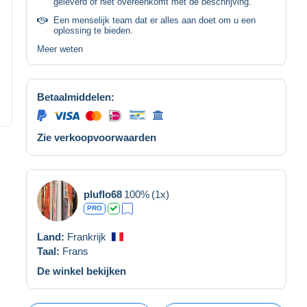
geleverd of niet overeenkomt met de beschrijving.
Een menselijk team dat er alles aan doet om u een
oplossing te bieden.
Meer weten
Betaalmiddelen:
Zie verkoopvoorwaarden
pluflo68
100%
(1x)
PRO
Land:
Frankrijk
Taal:
Frans
De winkel bekijken