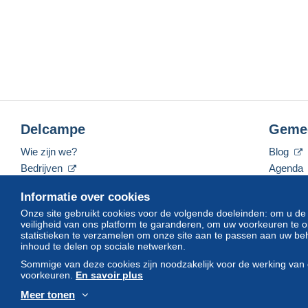
Delcampe
Geme
Wie zijn we?
Blog
Bedrijven
Agenda
De tarieven
Forum
Informatie over cookies
Neem contact met ons op
Video's
Onze site gebruikt cookies voor de volgende doeleinden: om u de
veiligheid van ons platform te garanderen, om uw voorkeuren t
statistieken te verzamelen om onze site aan te passen aan uw beh
inhoud te delen op sociale netwerken.
Nederlands
USD
America/Indiana/Vevay
Sommige van deze cookies zijn noodzakelijk voor de werking van 
voorkeuren.
En savoir plus
Meer tonen
© Delcampe International srl. Alle rechten voorbehouden.
Gebruik