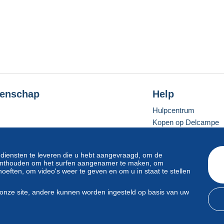
enschap
Help
Hulpcentrum
Kopen op Delcampe
Verkopen op Delcam
Een beveiligde websit
 diensten te leveren die u hebt aangevraagd, om de
e onthouden om het surfen aangenamer te maken, om
oeften, om video's weer te geven en om u in staat te stellen
Standaardmodus
onze site, andere kunnen worden ingesteld op basis van uw
svoorwaarden
en
privacy
.
Beheer van cookies