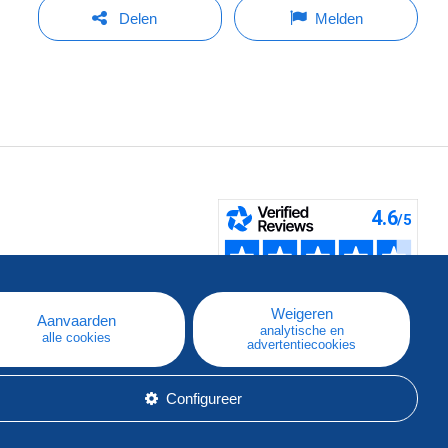
Delen
Melden
pe
e
Weigeren
Aanvaarden
analytische en
alle cookies
advertentiecookies
Configureer