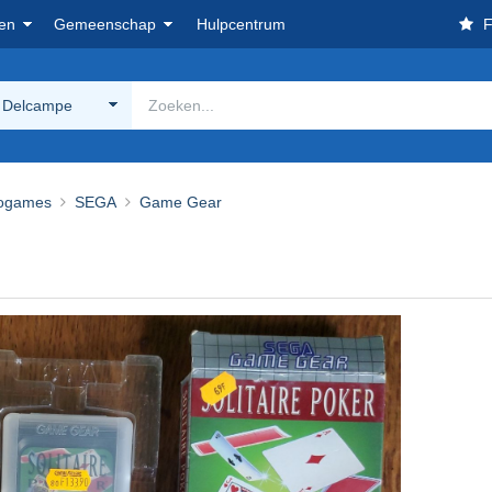
en
Gemeenschap
Hulpcentrum
F
 Delcampe
ogames
SEGA
Game Gear