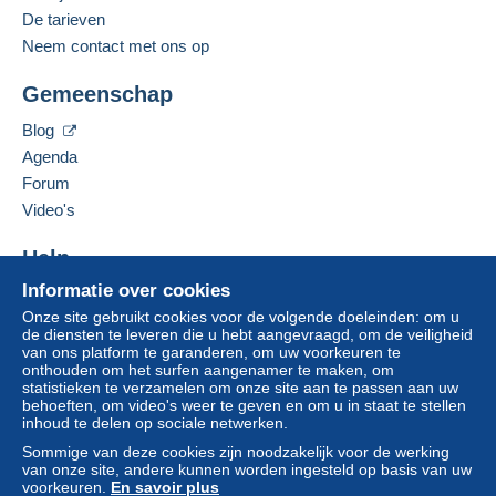
De tarieven
Neem contact met ons op
Gemeenschap
Blog
Agenda
Forum
Video's
Help
Informatie over cookies
Hulpcentrum
Onze site gebruikt cookies voor de volgende doeleinden: om u
Kopen op Delcampe
de diensten te leveren die u hebt aangevraagd, om de veiligheid
Verkopen op Delcampe
van ons platform te garanderen, om uw voorkeuren te
onthouden om het surfen aangenamer te maken, om
Een beveiligde website
statistieken te verzamelen om onze site aan te passen aan uw
behoeften, om video's weer te geven en om u in staat te stellen
inhoud te delen op sociale netwerken.
Sommige van deze cookies zijn noodzakelijk voor de werking
van onze site, andere kunnen worden ingesteld op basis van uw
voorkeuren.
En savoir plus