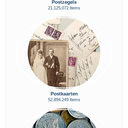
Postzegels
Gratis levering
21.125.072 Items
Betaalmiddelen
PayPal
Bankoverschrijving
Visa
Mastercard
Bancontact
iDeal
Maestro
Alles deselecteren
Woonplaats van de verkoper
Postkaarten
Wereldwijd
52.894.249 Items