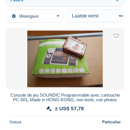
Alles zien
Type verkopen
Weergave
Topcategorieën
Actief
Videogames
Vaste prijs
…-2000 Retro-gaming
Veiling met biedingen
Spelconsoles
Veilingen zonder biedingen
Veilinghuizen
Andere & zonder classificatie
Verkocht
Duur
Alle looptijden
Nieuw sinds
Dagen
Console de jeu SOUNDIC Programmable avec cartouche
PC-501, Made in HONG-KONG, non testé, voir photos
Eindigt binnen
uren
± US$ 57,78
Prijs
Statuut
Particulier
Van
US$
tot
US$