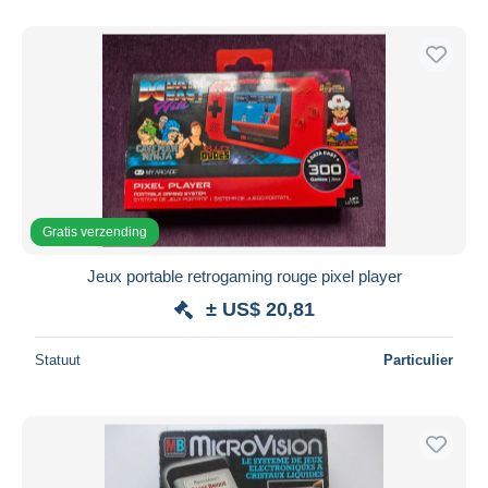
Alleen met korting
Gratis levering
Betaalmiddelen
PayPal
Bankoverschrijving
Visa
Mastercard
Gratis verzending
Bancontact
iDeal
Jeux portable retrogaming rouge pixel player
Maestro
± US$ 20,81
Alles deselecteren
Statuut
Particulier
Woonplaats van de verkoper
Wereldwijd