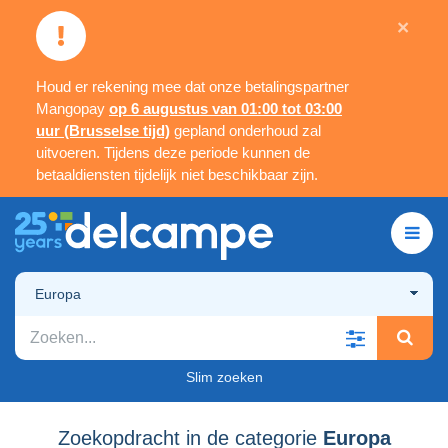
×
Houd er rekening mee dat onze betalingspartner
Mangopay
op 6 augustus van 01:00 tot 03:00
uur (Brusselse tijd)
gepland onderhoud zal
uitvoeren. Tijdens deze periode kunnen de
betaaldiensten tijdelijk niet beschikbaar zijn.
Europa
Slim zoeken
Zoekopdracht in de categorie
Europa