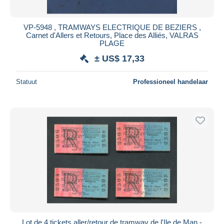
Alle looptijden
Nieuw sinds
Dagen
VP-5948 , TRAMWAYS ELECTRIQUE DE BEZIERS ,
Carnet d'Allers et Retours, Place des Alliés, VALRAS
Eindigt binnen
uren
PLAGE
± US$ 17,33
Prijs
Van
US$
tot
US$
Statuut
Professioneel handelaar
Alleen met korting
Gratis levering
Betaalmiddelen
PayPal
Bankoverschrijving
Visa
Mastercard
Bancontact
iDeal
Lot de 4 tickets aller/retour de tramway de l'Ile de Man -
Maestro