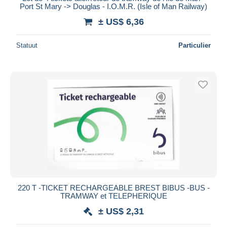
Port St Mary -> Douglas - I.O.M.R. (Isle of Man Railway)
Alles deselecteren
± US$ 6,36
Woonplaats van de verkoper
Statuut
Particulier
Wereldwijd
Toepassen
220 T -TICKET RECHARGEABLE BREST BIBUS -BUS -
TRAMWAY et TELEPHERIQUE
± US$ 2,31