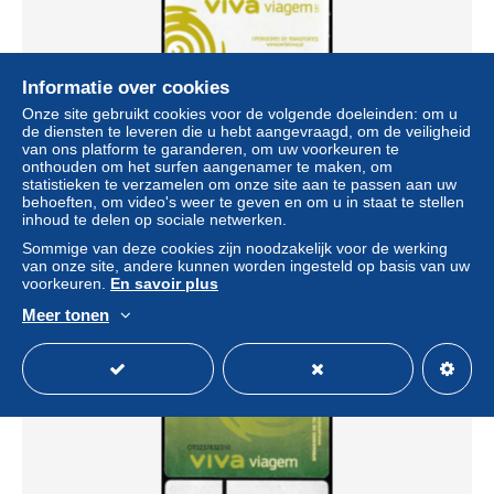
Informatie over cookies
Onze site gebruikt cookies voor de volgende doeleinden: om u
de diensten te leveren die u hebt aangevraagd, om de veiligheid
van ons platform te garanderen, om uw voorkeuren te
onthouden om het surfen aangenamer te maken, om
statistieken te verzamelen om onze site aan te passen aan uw
behoeften, om video's weer te geven en om u in staat te stellen
Portugal, PASSE 2018 - Viva Viagem -|- Operadores de
inhoud te delen op sociale netwerken.
Transportes Lisboa
Sommige van deze cookies zijn noodzakelijk voor de werking
± US$ 2,77
van onze site, andere kunnen worden ingesteld op basis van uw
voorkeuren.
En savoir plus
Statuut
Particulier
Meer tonen