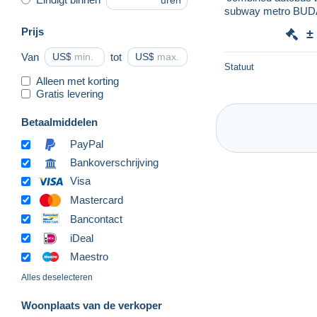
uren
subway metro B
Public Transport Ti
Prijs
±
Van
US$
tot
US$
Statuut
Alleen met korting
Gratis levering
Betaalmiddelen
PayPal
Bankoverschrijving
Visa
Mastercard
Bancontact
iDeal
Maestro
Alles deselecteren
Woonplaats van de verkoper