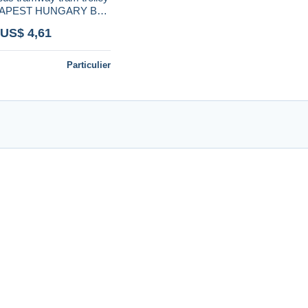
UDAPEST HUNGARY BKV
cket - 1970's - not used
 US$ 4,61
Particulier