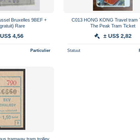
ussel Bruxelles 9BEF +
C013 HONG KONG Travel tram T
(gratuit) Rare
The Peak Tram Ticket
 US$ 4,56
± US$ 2,82
Particulier
Statuut
us tramway tram trolley