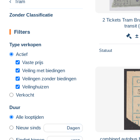
Tram
Zonder Classificatie
2 Tickets Tram Br
transit 
Filters
±
Type verkopen
Statuut
Actief
Vaste prijs
Veiling met biedingen
Veilingen zonder biedingen
Veilinghuizen
Verkocht
Duur
Alle looptijden
Nieuw sinds
Dagen
combined autobus b
Eindigt binnen