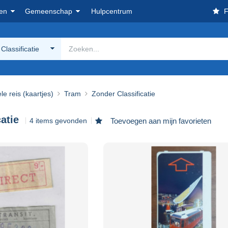
en
Gemeenschap
Hulpcentrum
F
Classificatie
le reis (kaartjes)
Tram
Zonder Classificatie
atie
4 items gevonden
Toevoegen aan mijn favorieten