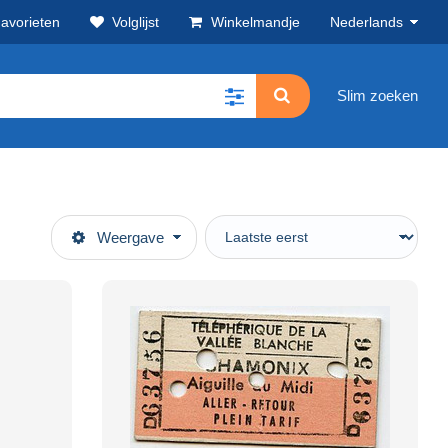
avorieten
Volglijst
Winkelmandje
Nederlands
Slim zoeken
Weergave