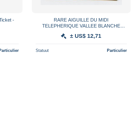
icket -
RARE AIGUILLE DU MIDI
TELEPHERIQUE VALLEE BLANCHE
pointe HELBRONNER CHAMONIX MONT-
± US$ 12,71
BLANC aller retour 50s
Particulier
Statuut
Particulier