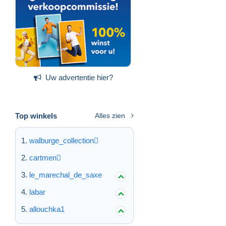
Uw advertentie hier?
Top winkels
Alles zien
walburge_collection
cartmen
le_marechal_de_saxe
labar
allouchka1