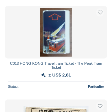
Alleen met korting
Gratis levering
Betaalmiddelen
PayPal
Bankoverschrijving
Visa
Mastercard
Bancontact
iDeal
C013 HONG KONG Travel tram Ticket - The Peak Tram
Ticket
Maestro
± US$ 2,81
Alles deselecteren
Woonplaats van de verkoper
Statuut
Particulier
Wereldwijd