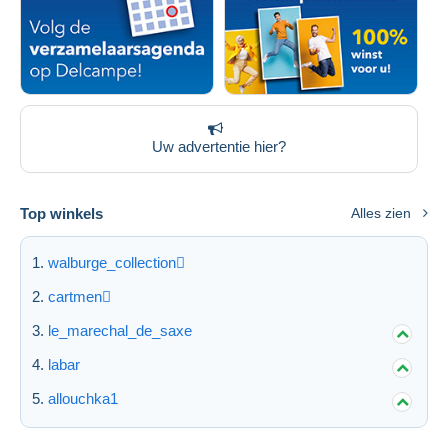
Uw advertentie hier?
Top winkels
Alles zien
walburge_collection
cartmen
le_marechal_de_saxe
labar
allouchka1