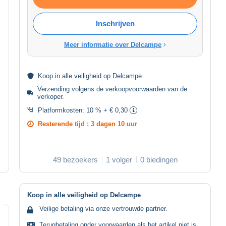
Inschrijven
Meer informatie over Delcampe
Koop in alle
veiligheid
op Delcampe
Verzending volgens de
verkoopvoorwaarden van de
verkoper
.
Platformkosten:
10 % + € 0,30
Resterende tijd :
3 dagen 10 uur
49 bezoekers
1 volger
0 biedingen
Koop in alle veiligheid op Delcampe
Veilige betaling via onze vertrouwde partner.
Terugbetaling onder voorwaarden als het artikel niet is