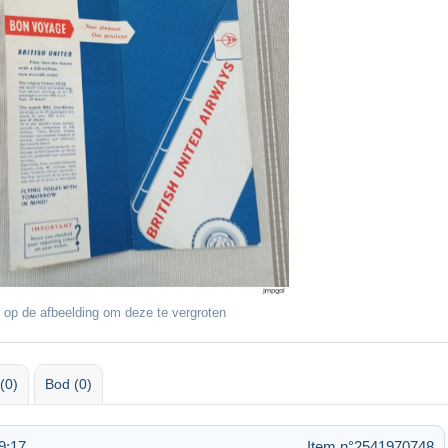
 op de afbeelding om deze te vergroten
(0)
Bod (0)
9:17
Item n°2541970748