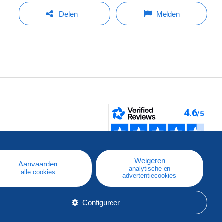
Delen
Melden
pe
e
Weigeren
Aanvaarden
analytische en
alle cookies
advertentiecookies
Configureer