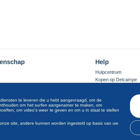
enschap
Help
Hulpcentrum
Kopen op Delcampe
Verkopen op Delcam
Een beveiligde websit
 diensten te leveren die u hebt aangevraagd, om de
e onthouden om het surfen aangenamer te maken, om
oeften, om video's weer te geven en om u in staat te stellen
Standaardmodus
onze site, andere kunnen worden ingesteld op basis van uw
svoorwaarden
en
privacy
.
Beheer van cookies