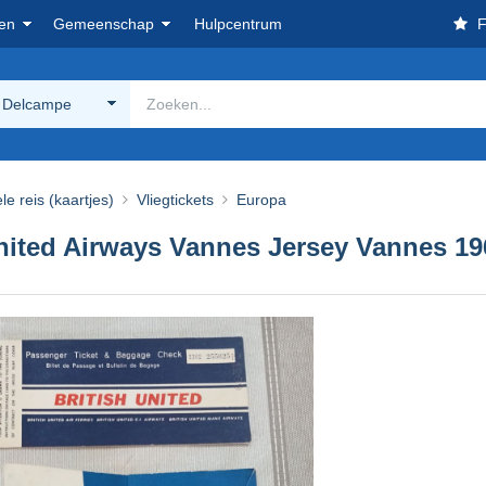
en
Gemeenschap
Hulpcentrum
F
 Delcampe
le reis (kaartjes)
Vliegtickets
Europa
nited Airways Vannes Jersey Vannes 196