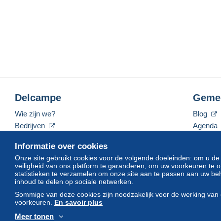
Delcampe
Geme
Wie zijn we?
Blog
Bedrijven
Agenda
De tarieven
Forum
Informatie over cookies
Neem contact met ons op
Video's
Onze site gebruikt cookies voor de volgende doeleinden: om u de
veiligheid van ons platform te garanderen, om uw voorkeuren t
statistieken te verzamelen om onze site aan te passen aan uw beh
inhoud te delen op sociale netwerken.
Nederlands
USD
America/Indiana/Vevay
Sommige van deze cookies zijn noodzakelijk voor de werking van 
voorkeuren.
En savoir plus
Meer tonen
© Delcampe International srl. Alle rechten voorbehouden.
Gebruik