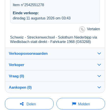
Item n°2542551278
Einde verkoop:
dinsdag 11 augustus 2026 om 03:43
Vertalen
Schweiz - Streckenwechsel - Solothurn Niederbipp via
Wiedlisbach statt direkt - Fahrkarte 1968 (G63268)
Verkoopsvoorwaarden
Verkoper
Details van de verkoopvoorwaarden
Vraag (0)
Verzending
heimatsammlung
100%
(8058x)
Verzending na betaling binnen 1 dagen
Aankopen (0)
PRO
Winkel
Garantie:
Herroepingsrecht
|
Retourkosten ten laste van de koper.
Om een vraag te stellen moet u een sessie
Laatste actualisering: 10:07:09
Delen
Melden
Om de termijnen voor terugzending en terugbetaling van
openen.
Naam: