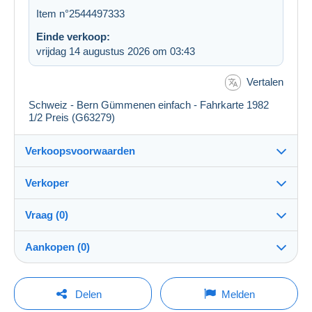
Item n°2544497333
Einde verkoop:
vrijdag 14 augustus 2026 om 03:43
Vertalen
Schweiz - Bern Gümmenen einfach - Fahrkarte 1982
1/2 Preis (G63279)
Verkoopsvoorwaarden
Verkoper
Details van de verkoopvoorwaarden
Vraag (0)
Verzending
heimatsammlung
100%
(8060x)
Verzending na betaling binnen 1 dagen
Aankopen (0)
PRO
Winkel
Garantie:
Herroepingsrecht
|
Retourkosten ten laste van de koper.
Om een vraag te stellen moet u een sessie
Laatste actualisering: 04:31:45
Delen
Melden
Om de termijnen voor terugzending en terugbetaling van
openen.
Naam: