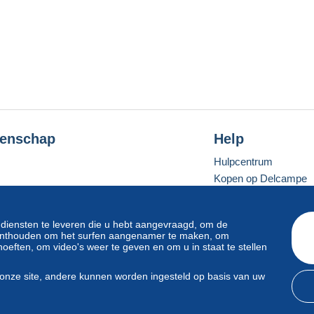
enschap
Help
Hulpcentrum
Kopen op Delcampe
Verkopen op Delcam
Een beveiligde websit
 diensten te leveren die u hebt aangevraagd, om de
e onthouden om het surfen aangenamer te maken, om
oeften, om video's weer te geven en om u in staat te stellen
Standaardmodus
onze site, andere kunnen worden ingesteld op basis van uw
svoorwaarden
en
privacy
.
Beheer van cookies