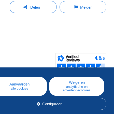
Delen
Melden
pe
e
Weigeren
Aanvaarden
analytische en
alle cookies
advertentiecookies
Configureer