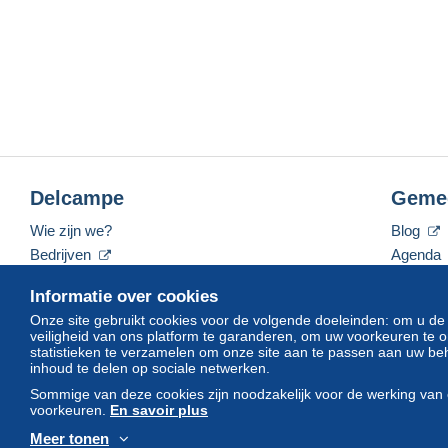
Delcampe
Geme
Wie zijn we?
Blog
Bedrijven
Agenda
De tarieven
Forum
Informatie over cookies
Neem contact met ons op
Video's
Onze site gebruikt cookies voor de volgende doeleinden: om u de
veiligheid van ons platform te garanderen, om uw voorkeuren t
statistieken te verzamelen om onze site aan te passen aan uw beh
inhoud te delen op sociale netwerken.
Nederlands
USD
America/Indiana/Vevay
Sommige van deze cookies zijn noodzakelijk voor de werking van 
voorkeuren.
En savoir plus
Meer tonen
© Delcampe International srl. Alle rechten voorbehouden.
Gebruik