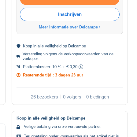
Inschrijven
Meer informatie over Delcampe
Koop in alle
veiligheid
op Delcampe
Verzending volgens de
verkoopvoorwaarden van de
verkoper
.
Platformkosten:
10 % + € 0,30
Resterende tijd :
3 dagen 23 uur
26 bezoekers
0 volgers
0 biedingen
Koop in alle veiligheid op Delcampe
Veilige betaling via onze vertrouwde partner.
Terugbetaling onder voorwaarden als het artikel niet is