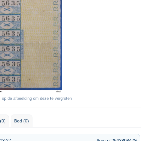
 op de afbeelding om deze te vergroten
(0)
Bod (0)
03:27
Item n°2543808479