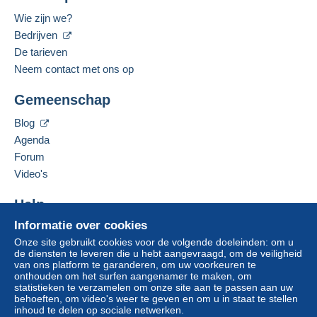
Wie zijn we?
Bedrijven
De tarieven
Neem contact met ons op
Gemeenschap
Blog
Agenda
Forum
Video's
Help
Informatie over cookies
Hulpcentrum
Onze site gebruikt cookies voor de volgende doeleinden: om u
Kopen op Delcampe
de diensten te leveren die u hebt aangevraagd, om de veiligheid
Verkopen op Delcampe
van ons platform te garanderen, om uw voorkeuren te
onthouden om het surfen aangenamer te maken, om
Een beveiligde website
statistieken te verzamelen om onze site aan te passen aan uw
behoeften, om video's weer te geven en om u in staat te stellen
inhoud te delen op sociale netwerken.