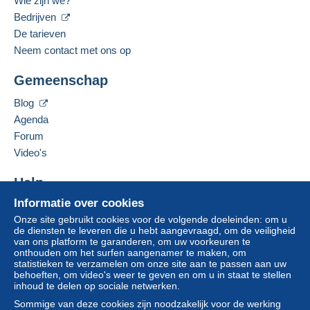
Wie zijn we?
bankoverschrijving rechtstreeks aan de verkoper.
Bedrijven
Gesproken talen:
De koper gebruikt de middelen die Delcampe ter
Spaans,
Frans,
Engels (Verenigd Koninkrijk)
De tarieven
beschikking stelt in de pagina "
Mijn aankopen:
2
Neem contact met ons op
Betalen
".
Gemeenschap
Een betaling die niet is verricht met
Deze verkoper toevoegen aan mijn favorieten
credit/debitcard
of overboeking naar uw saldo,
De verkoper contacteren
Blog
wordt door de verkoper terugbetaald aan de koper.
De items van deze verkoper verbergen
Agenda
Een onbetaalde aankoop kan gevolgen hebben
Forum
voor de rekening van de koper.
Video's
Als de verkoopvoorwaarden van de verkoper
clausules bevatten met betrekking tot de betaling,
Help
moeten deze als nietig worden beschouwd. De
betalingsvoorwaarden van de website van
Informatie over cookies
Hulpcentrum
Delcampe, zoals gedefinieerd in de
Onze site gebruikt cookies voor de volgende doeleinden: om u
Kopen op Delcampe
gebruiksvoorwaarden
, zijn de enige die van
de diensten te leveren die u hebt aangevraagd, om de veiligheid
Verkopen op Delcampe
van ons platform te garanderen, om uw voorkeuren te
toepassing zijn.
onthouden om het surfen aangenamer te maken, om
Een beveiligde website
statistieken te verzamelen om onze site aan te passen aan uw
Aankopen moeten worden betaald binnen
14
behoeften, om video's weer te geven en om u in staat te stellen
dagen
na ontvangst van de eindafrekening van de
inhoud te delen op sociale netwerken.
verkoper.
Sommige van deze cookies zijn noodzakelijk voor de werking