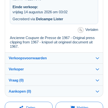
Einde verkoop:
vrijdag 14 augustus 2026 om 03:02
Gecreëerd via
Delcampe Lister
Vertalen
Ancienne Coupure de Presse de 1967 - Original press
clipping from 1967 - knipsel uit origineel document uit
1967.
Verkoopsvoorwaarden
Verkoper
Bestemming:
Zie de lijst van landen
Vraag (0)
blns
99%
(16454x)
Verzending:
Aankopen (0)
Verzending na betaling
PRO
Winkel
Kosten:
Voor rekening van de koper
Om een vraag te stellen moet u een sessie
Laatste actualisering: 04:54:19
Delen
Melden