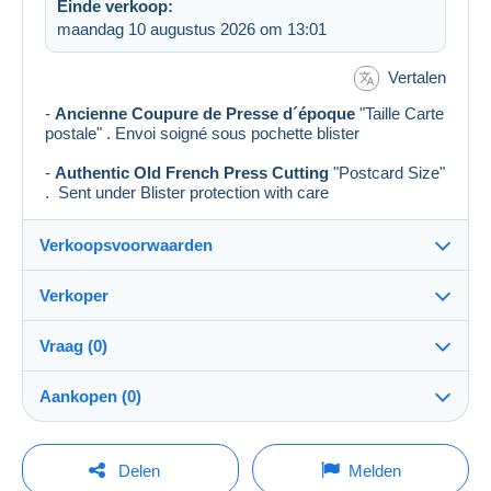
Einde verkoop:
maandag 10 augustus 2026 om 13:01
Vertalen
-
Ancienne Coupure de Presse d´époque
"Taille Carte
postale" . Envoi soigné sous pochette blister
-
Authentic Old French Press Cutting
"Postcard Size"
. Sent under Blister protection with care
Verkoopsvoorwaarden
Verkoper
Details van de verkoopvoorwaarden
Vraag (0)
Verzending
Epistola
100%
(22854x)
Verzending na betaling binnen 14 dagen
Aankopen (0)
PRO
Winkel
Garantie:
Herroepingsrecht
|
Retourkosten ten laste van de koper.
Om een vraag te stellen moet u een sessie
Laatste actualisering: 02:50:01
Delen
Melden
Om de termijnen voor terugzending en terugbetaling van
openen.