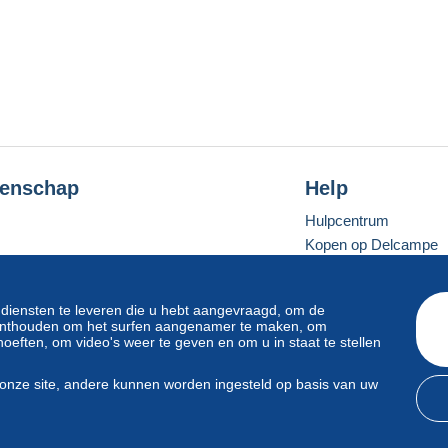
enschap
Help
Hulpcentrum
Kopen op Delcampe
Verkopen op Delcam
Een beveiligde websit
 diensten te leveren die u hebt aangevraagd, om de
e onthouden om het surfen aangenamer te maken, om
oeften, om video's weer te geven en om u in staat te stellen
Standaardmodus
onze site, andere kunnen worden ingesteld op basis van uw
svoorwaarden
en
privacy
.
Beheer van cookies