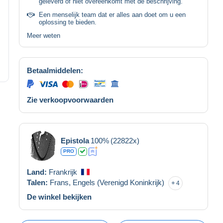
geleverd of niet overeenkomt met de beschrijving.
Een menselijk team dat er alles aan doet om u een
oplossing te bieden.
Meer weten
Betaalmiddelen:
Zie verkoopvoorwaarden
Epistola
100%
(22822x)
PRO
Land:
Frankrijk
Talen:
Frans,
Engels (Verenigd Koninkrijk)
4
De winkel bekijken