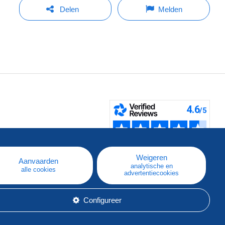
Delen
Melden
pe
e
Weigeren
Aanvaarden
analytische en
alle cookies
advertentiecookies
Configureer