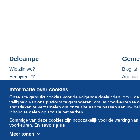
Delcampe
Geme
Wie zijn we?
Blog
Bedrijven
Agenda
De tarieven
Forum
Informatie over cookies
Neem contact met ons op
Video's
Onze site gebruikt cookies voor de volgende doeleinden: om u de
veiligheid van ons platform te garanderen, om uw voorkeuren t
statistieken te verzamelen om onze site aan te passen aan uw beh
inhoud te delen op sociale netwerken.
Nederlands
USD
America/Indiana/Vevay
Sommige van deze cookies zijn noodzakelijk voor de werking van 
voorkeuren.
En savoir plus
Meer tonen
© Delcampe International srl. Alle rechten voorbehouden.
Gebruik