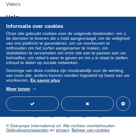
Video's
Als de verkoopvoorwaarden van de verkoper
clausules bevatten met betrekking tot de betaling,
Help
moeten deze als nietig worden beschouwd. De
betalingsvoorwaarden van de website van
Informatie over cookies
Hulpcentrum
Delcampe, zoals gedefinieerd in de
Onze site gebruikt cookies voor de volgende doeleinden: om u
Kopen op Delcampe
gebruiksvoorwaarden
, zijn de enige die van
de diensten te leveren die u hebt aangevraagd, om de veiligheid
Verkopen op Delcampe
van ons platform te garanderen, om uw voorkeuren te
toepassing zijn.
onthouden om het surfen aangenamer te maken, om
Een beveiligde website
statistieken te verzamelen om onze site aan te passen aan uw
Aankopen moeten worden betaald binnen
14
behoeften, om video's weer te geven en om u in staat te stellen
dagen
na ontvangst van de eindafrekening van de
inhoud te delen op sociale netwerken.
verkoper.
Sommige van deze cookies zijn noodzakelijk voor de werking
van onze site, andere kunnen worden ingesteld op basis van uw
Garantie:
voorkeuren.
En savoir plus
Herroepingsrecht
|
Retourkosten ten laste van de
Meer tonen
koper.
Nederlands
USD
Standaardmodus
Ame
Om de termijnen voor terugzending en
terugbetaling van het item te weten,
raadpleegt u
het Delcampe-charter
.
© Delcampe International srl. Alle rechten voorbehouden.
Frais d'envois :
Gebruiksvoorwaarden
en
privacy
.
Beheer van cookies
Pour la France en lettre suivi
: