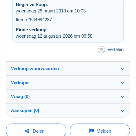
Begin verkoop:
woensdag 28 maart 2018 om 10:03
Item n°544994237
Einde verkoop:
woensdag 12 augustus 2026 om 09:58
Vertalen
Verkoopsvoorwaarden
Verkoper
Bestemming:
Zie de lijst van landen
Vraag (0)
omarb
100%
(1279x)
Verzending:
Aankopen (0)
Verzending na betaling
Winkel
Kosten:
Voor rekening van de koper
Om een vraag te stellen moet u een sessie
Laatste actualisering: 15:20:40
Delen
Melden
openen.