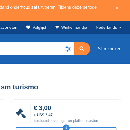
land onderhoud zal uitvoeren. Tijdens deze periode
×
avorieten
Volglijst
Winkelmandje
Nederlands
Slim zoeken
rism turismo
€ 3,00
± US$ 3,47
Exclusief leverings- en platformkosten