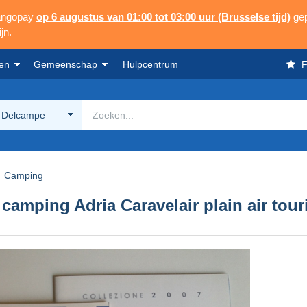
Mangopay
op 6 augustus van 01:00 tot 03:00 uur (Brusselse tijd)
gep
jn.
en
Gemeenschap
Hulpcentrum
F
 Delcampe
Camping
 camping Adria Caravelair plain air tou