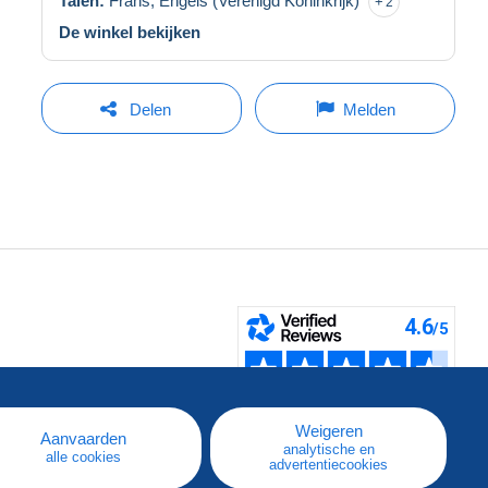
Talen:
Frans,
Engels (Verenigd Koninkrijk)
2
De winkel bekijken
Delen
Melden
pe
e
Weigeren
Aanvaarden
analytische en
alle cookies
advertentiecookies