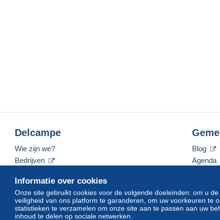
Delcampe
Geme
Wie zijn we?
Blog
Bedrijven
Agenda
De tarieven
Forum
Informatie over cookies
Neem contact met ons op
Video's
Onze site gebruikt cookies voor de volgende doeleinden: om u de
veiligheid van ons platform te garanderen, om uw voorkeuren t
statistieken te verzamelen om onze site aan te passen aan uw beh
inhoud te delen op sociale netwerken.