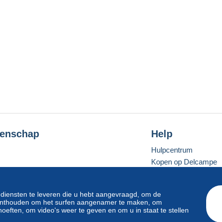
enschap
Help
Hulpcentrum
Kopen op Delcampe
Verkopen op Delcam
Een beveiligde websit
 diensten te leveren die u hebt aangevraagd, om de
e onthouden om het surfen aangenamer te maken, om
oeften, om video's weer te geven en om u in staat te stellen