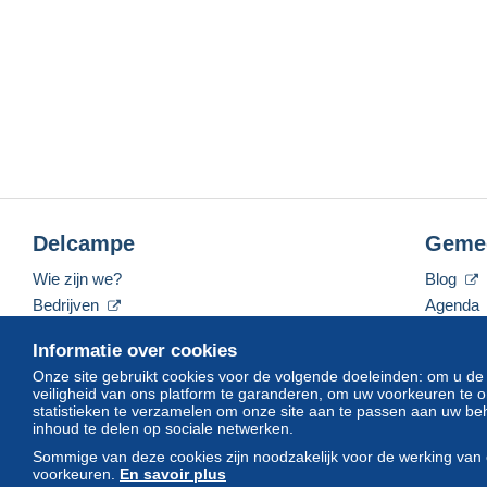
Delcampe
Geme
Wie zijn we?
Blog
Bedrijven
Agenda
De tarieven
Forum
Informatie over cookies
Neem contact met ons op
Video's
Onze site gebruikt cookies voor de volgende doeleinden: om u de
veiligheid van ons platform te garanderen, om uw voorkeuren t
statistieken te verzamelen om onze site aan te passen aan uw beh
inhoud te delen op sociale netwerken.
Nederlands
USD
America/Indiana/Vevay
Sommige van deze cookies zijn noodzakelijk voor de werking van 
voorkeuren.
En savoir plus