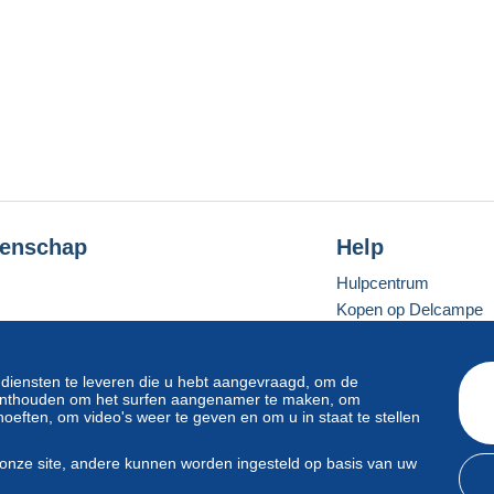
enschap
Help
Hulpcentrum
Kopen op Delcampe
Verkopen op Delcam
Een beveiligde websit
 diensten te leveren die u hebt aangevraagd, om de
e onthouden om het surfen aangenamer te maken, om
oeften, om video's weer te geven en om u in staat te stellen
Standaardmodus
onze site, andere kunnen worden ingesteld op basis van uw