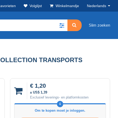
avorieten
Volglijst
Winkelmandje
Nederlands
Slim zoeken
T COLLECTION TRANSPORTS
€ 1,20
± US$ 1,39
Exclusief leverings- en platformkosten
Om te kopen moet je inloggen.