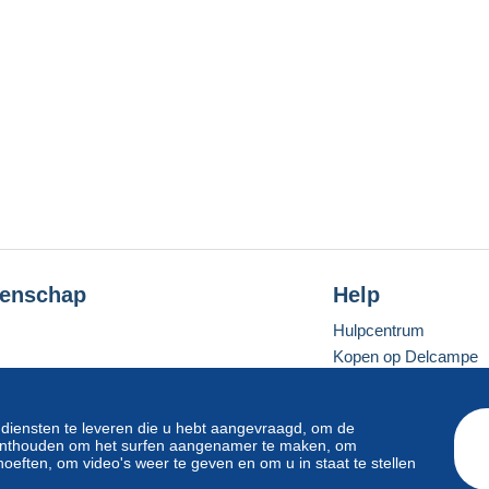
enschap
Help
Hulpcentrum
Kopen op Delcampe
Verkopen op Delcam
Een beveiligde websit
 diensten te leveren die u hebt aangevraagd, om de
e onthouden om het surfen aangenamer te maken, om
oeften, om video's weer te geven en om u in staat te stellen