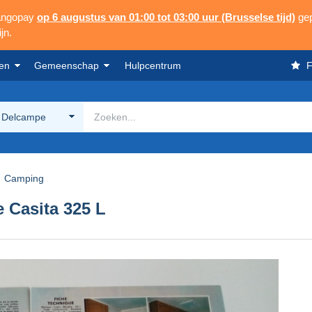
Mangopay
op 6 augustus van 01:00 tot 03:00 uur (Brusselse tijd)
gep
jn.
en
Gemeenschap
Hulpcentrum
F
 Delcampe
Camping
 Casita 325 L