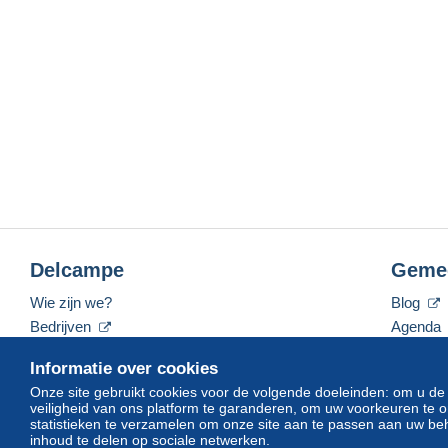
Delcampe
Geme
Wie zijn we?
Blog
Bedrijven
Agenda
De tarieven
Forum
Informatie over cookies
Neem contact met ons op
Video's
Onze site gebruikt cookies voor de volgende doeleinden: om u de
veiligheid van ons platform te garanderen, om uw voorkeuren t
statistieken te verzamelen om onze site aan te passen aan uw beh
inhoud te delen op sociale netwerken.