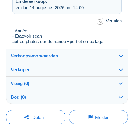
Einde verkoop:
vrijdag 14 augustus 2026 om 14:00
Vertalen
- Année:
- Etat:voir scan
autres photos sur demande +port et emballage
Verkoopsvoorwaarden
Verkoper
Bestemming:
Zie de lijst van landen
Vraag (0)
mamani
100%
(6012x)
Verzending:
Bod (0)
Verzending na betaling
Winkel
Kosten:
De verkoop zal met één minuut worden verlengd
Voor rekening van de koper
Om een vraag te stellen moet u een sessie
indien een bod wordt uitgebracht minder dan één
Delen
Melden
minuut voor de uiterste termijn.
openen.
Lid sedert:
Betaalmogelijkheden:
24 feb 2008
Een sessie openen