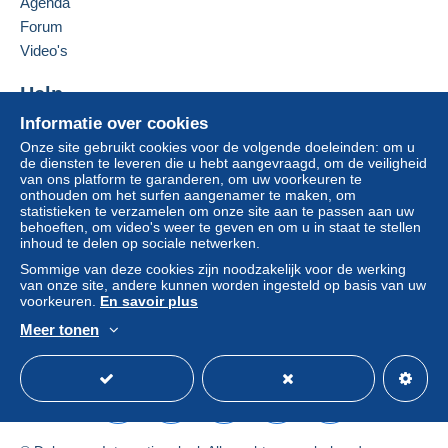
Agenda
Als de verkoopvoorwaarden van de verkoper
Kombiversand ) im shop blocfan
clausules bevatten met betrekking tot de betaling,
Forum
oder nutzen Sie die günstige Fehllistenbearbeitung.
moeten deze als nietig worden beschouwd. De
Weitere Kataloge, Marken, Serien und Blocks sind
Video's
vorhanden - bitte Fehlliste zusenden.
betalingsvoorwaarden van de website van
Delcampe, zoals gedefinieerd in de
Help
gebruiksvoorwaarden
, zijn de enige die van
Informatie over cookies
Hulpcentrum
toepassing zijn.
Onze site gebruikt cookies voor de volgende doeleinden: om u
Kopen op Delcampe
Aankopen moeten worden betaald binnen
14
de diensten te leveren die u hebt aangevraagd, om de veiligheid
Verkopen op Delcampe
van ons platform te garanderen, om uw voorkeuren te
dagen
na ontvangst van de eindafrekening van de
onthouden om het surfen aangenamer te maken, om
Een beveiligde website
verkoper.
statistieken te verzamelen om onze site aan te passen aan uw
behoeften, om video's weer te geven en om u in staat te stellen
Garantie:
inhoud te delen op sociale netwerken.
Herroepingsrecht
|
Retourkosten ten laste van de
Sommige van deze cookies zijn noodzakelijk voor de werking
koper.
van onze site, andere kunnen worden ingesteld op basis van uw
Om de termijnen voor terugzending en
voorkeuren.
En savoir plus
terugbetaling van het item te weten,
raadpleegt u
Meer tonen
het Delcampe-charter
.
Nederlands
USD
Standaardmodus
Ame
D / Germany : Normalbrief 1,00€, Doppelbrief
1,20€, Großbrief 1,80€, Maxibrief 3,00€
E-Brief als Einwurf-Brief plus 2,35€