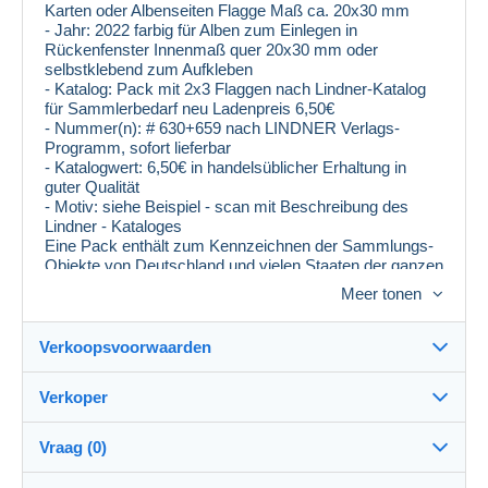
Karten oder Albenseiten Flagge Maß ca. 20x30 mm
- Jahr: 2022 farbig für Alben zum Einlegen in
Rückenfenster Innenmaß quer 20x30 mm oder
selbstklebend zum Aufkleben
- Katalog: Pack mit 2x3 Flaggen nach Lindner-Katalog
für Sammlerbedarf neu Ladenpreis 6,50€
- Nummer(n): # 630+659 nach LINDNER Verlags-
Programm, sofort lieferbar
- Katalogwert: 6,50€ in handelsüblicher Erhaltung in
guter Qualität
- Motiv: siehe Beispiel - scan mit Beschreibung des
Lindner - Kataloges
Eine Pack enthält zum Kennzeichnen der Sammlungs-
Objekte von Deutschland und vielen Staaten der ganzen
Welt je 2x3 Flaggen in den Landesfarben im
Meer tonen
standardisierten Maß. Sie bieten hier auf 2 gewünschte
Länder oder Gebiete. Der Katalog weist weiterhin hin auf
andere Flaggen, dann bitte unter der Bestell-Nummer
Verkoopsvoorwaarden
einsehen - auf Wunsch ebenfalls lieferbar.
#665 Andorra................#645 Estland..............#660
Verkoper
Großbritannien...#640 Liechtenstein...#673
Bestemming:
Polen............#638 Spanien
#666 Äland....................#655 Europa..............#661
Zie de lijst van landen
Vraag (0)
Guernsey....... ....#654 Luxemburg......#671
blocfan
99%
(25620x)
Verzending:
Portugal........#678 Tschechien