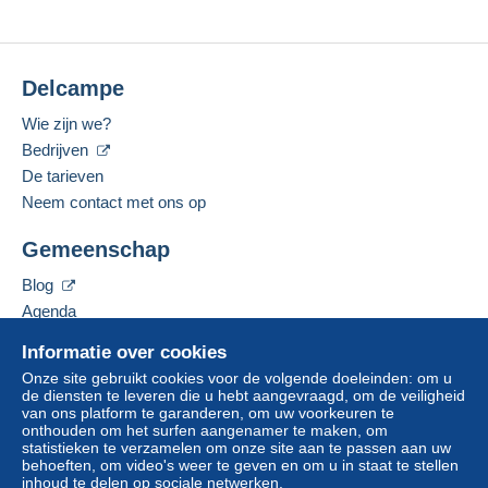
Delcampe
Wie zijn we?
Bedrijven
De tarieven
Neem contact met ons op
Gemeenschap
Blog
Agenda
Forum
Informatie over cookies
Video's
Onze site gebruikt cookies voor de volgende doeleinden: om u
de diensten te leveren die u hebt aangevraagd, om de veiligheid
Help
van ons platform te garanderen, om uw voorkeuren te
onthouden om het surfen aangenamer te maken, om
Hulpcentrum
statistieken te verzamelen om onze site aan te passen aan uw
behoeften, om video's weer te geven en om u in staat te stellen
Kopen op Delcampe
inhoud te delen op sociale netwerken.