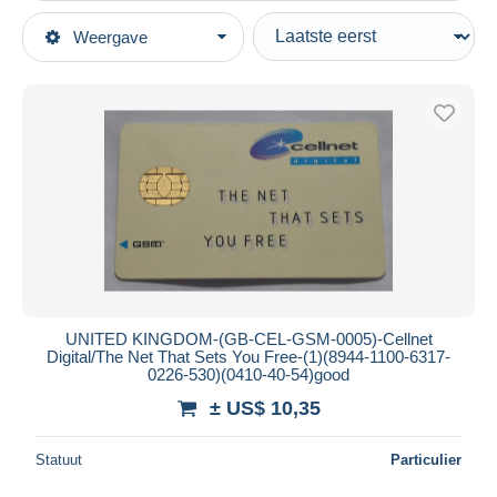
Type verkopen
Weergave
Topcategorieën
Actief
Telefoonkaarten
Vaste prijs
Telefoonkaarten - Landen
Veiling met biedingen
Verenigd-Koninkrijk
Veilingen zonder biedingen
BT - British Telecom
Veilinghuizen
BT Optical - Landis & Gyr
Verkocht
Verzamelingen
Duur
Alle looptijden
Nieuw sinds
Dagen
UNITED KINGDOM-(GB-CEL-GSM-0005)-Cellnet
Digital/The Net That Sets You Free-(1)(8944-1100-6317-
Eindigt binnen
uren
0226-530)(0410-40-54)good
± US$ 10,35
Prijs
Van
US$
tot
US$
Statuut
Particulier
Alleen met korting