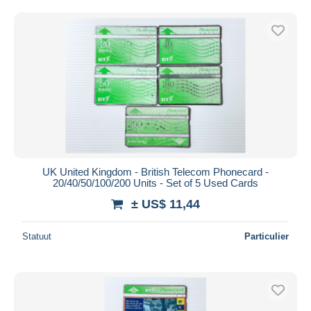
Gratis levering
Betaalmiddelen
PayPal
Bankoverschrijving
Visa
Mastercard
Bancontact
iDeal
UK United Kingdom - British Telecom Phonecard -
Maestro
20/40/50/100/200 Units - Set of 5 Used Cards
Alles deselecteren
± US$ 11,44
Woonplaats van de verkoper
Statuut
Particulier
Wereldwijd