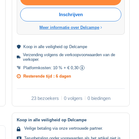
Inschrijven
Meer informatie over Delcampe
Koop in alle
veiligheid
op Delcampe
Verzending volgens de
verkoopvoorwaarden van de
verkoper
.
Platformkosten:
10 % + € 0,30
Resterende tijd :
6 dagen
23 bezoekers
0 volgers
0 biedingen
Koop in alle veiligheid op Delcampe
Veilige betaling via onze vertrouwde partner.
Terugbetaling onder voorwaarden als het artikel niet is