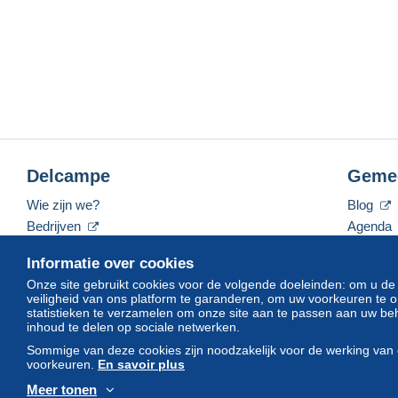
Delcampe
Geme
Wie zijn we?
Blog
Bedrijven
Agenda
De tarieven
Forum
Informatie over cookies
Neem contact met ons op
Video's
Onze site gebruikt cookies voor de volgende doeleinden: om u de
veiligheid van ons platform te garanderen, om uw voorkeuren t
statistieken te verzamelen om onze site aan te passen aan uw beh
inhoud te delen op sociale netwerken.
Nederlands
USD
America/Indiana/Vevay
Sommige van deze cookies zijn noodzakelijk voor de werking van 
voorkeuren.
En savoir plus
Meer tonen
© Delcampe International srl. Alle rechten voorbehouden.
Gebruik