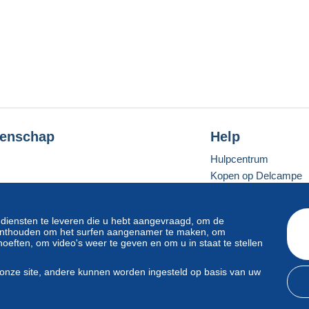
enschap
Help
Hulpcentrum
Kopen op Delcampe
Verkopen op Delcam
Een beveiligde websit
 diensten te leveren die u hebt aangevraagd, om de
e onthouden om het surfen aangenamer te maken, om
oeften, om video's weer te geven en om u in staat te stellen
Standaardmodus
onze site, andere kunnen worden ingesteld op basis van uw
svoorwaarden
en
privacy
.
Beheer van cookies