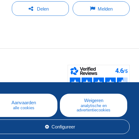
Delen
Melden
pe
e
Weigeren
Aanvaarden
analytische en
alle cookies
advertentiecookies
Configureer