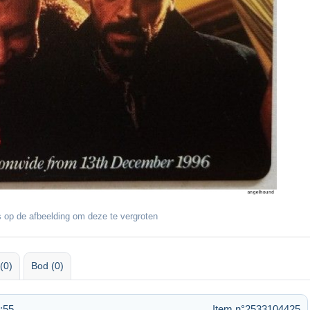
 op de afbeelding om deze te vergroten
(0)
Bod (0)
:55
Item n°2533104425