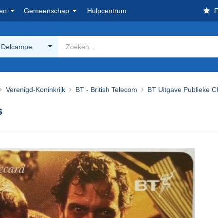
en
Gemeenschap
Hulpcentrum
F
 Delcampe
Verenigd-Koninkrijk
BT - British Telecom
BT Uitgave Publieke C
s