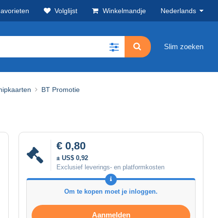
avorieten
Volglijst
Winkelmandje
Nederlands
Slim zoeken
hipkaarten
BT Promotie
€ 0,80
± US$ 0,92
Exclusief leverings- en platformkosten
Om te kopen moet je inloggen.
Aanmelden