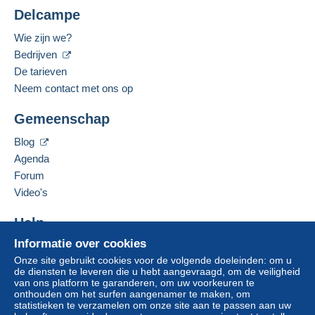
Voor uw veiligheid zijn de verkopen anoniem.
Delcampe
credit/debitcard
of overschrijving naar uw saldo.
Woonplaats:
Er worden geen betalingen gedaan per cheque of
Filipijnen
Wie zijn we?
bankoverschrijving rechtstreeks aan de verkoper.
Gesproken taal:
Bedrijven
De koper gebruikt de middelen die Delcampe ter
Engels (Verenigd Koninkrijk)
De tarieven
beschikking stelt in de pagina "
Mijn aankopen:
Neem contact met ons op
Betalen
".
Deze verkoper toevoegen aan mijn favorieten
Gemeenschap
Een betaling die niet is verricht met
De verkoper contacteren
De items van deze verkoper verbergen
credit/debitcard
of overboeking naar uw saldo,
Blog
wordt door de verkoper terugbetaald aan de koper.
Agenda
Een onbetaalde aankoop kan gevolgen hebben
Forum
voor de rekening van de koper.
Video's
Als de verkoopvoorwaarden van de verkoper
clausules bevatten met betrekking tot de betaling,
Help
moeten deze als nietig worden beschouwd. De
betalingsvoorwaarden van de website van
Informatie over cookies
Hulpcentrum
Delcampe, zoals gedefinieerd in de
Onze site gebruikt cookies voor de volgende doeleinden: om u
Kopen op Delcampe
de diensten te leveren die u hebt aangevraagd, om de veiligheid
gebruiksvoorwaarden
, zijn de enige die van
Verkopen op Delcampe
van ons platform te garanderen, om uw voorkeuren te
toepassing zijn.
onthouden om het surfen aangenamer te maken, om
Een beveiligde website
statistieken te verzamelen om onze site aan te passen aan uw
Aankopen moeten worden betaald binnen
14