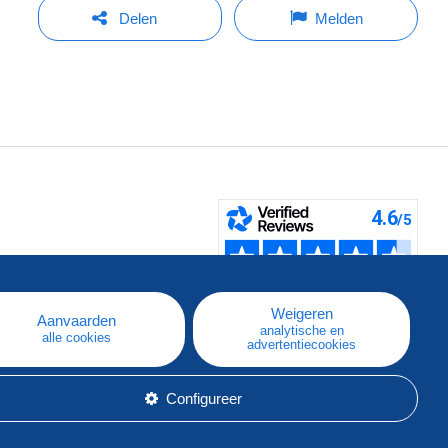
Delen
Melden
pe
e
Weigeren
Aanvaarden
analytische en
alle cookies
advertentiecookies
Configureer