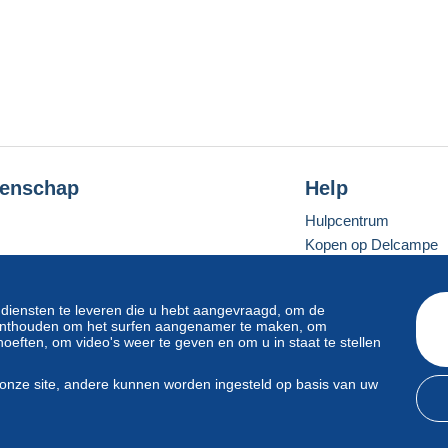
enschap
Help
Hulpcentrum
Kopen op Delcampe
Verkopen op Delcam
Een beveiligde websit
 diensten te leveren die u hebt aangevraagd, om de
e onthouden om het surfen aangenamer te maken, om
oeften, om video's weer te geven en om u in staat te stellen
Standaardmodus
onze site, andere kunnen worden ingesteld op basis van uw
svoorwaarden
en
privacy
.
Beheer van cookies