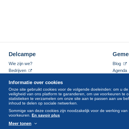
Delcampe
Geme
Wie zijn we?
Blog
Bedrijven
Agenda
De tarieven
Forum
Informatie over cookies
Neem contact met ons op
Video's
Onze site gebruikt cookies voor de volgende doeleinden: om u de
veiligheid van ons platform te garanderen, om uw voorkeuren t
statistieken te verzamelen om onze site aan te passen aan uw beh
inhoud te delen op sociale netwerken.
Nederlands
USD
America/Indiana/Vevay
Sommige van deze cookies zijn noodzakelijk voor de werking van 
voorkeuren.
En savoir plus
Meer tonen
© Delcampe International srl. Alle rechten voorbehouden.
Gebruik