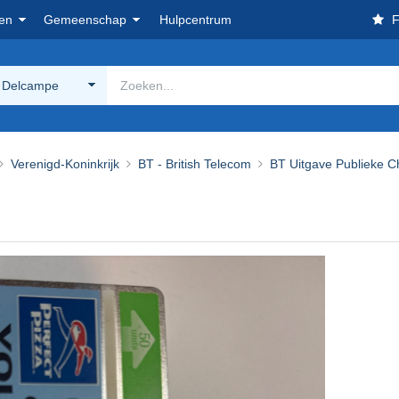
en
Gemeenschap
Hulpcentrum
F
 Delcampe
Verenigd-Koninkrijk
BT - British Telecom
BT Uitgave Publieke C