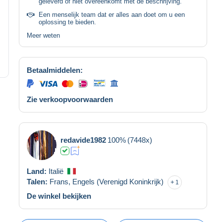
geleverd of niet overeenkomt met de beschrijving.
Een menselijk team dat er alles aan doet om u een
oplossing te bieden.
Meer weten
Betaalmiddelen:
Zie verkoopvoorwaarden
redavide1982
100%
(7448x)
Land:
Italië
Talen:
Frans,
Engels (Verenigd Koninkrijk)
1
De winkel bekijken