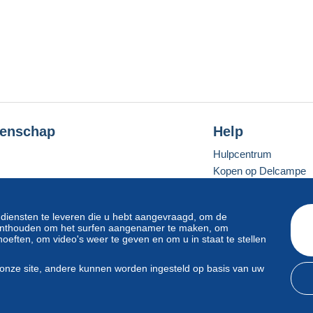
enschap
Help
Hulpcentrum
Kopen op Delcampe
Verkopen op Delcam
Een beveiligde websit
 diensten te leveren die u hebt aangevraagd, om de
e onthouden om het surfen aangenamer te maken, om
oeften, om video's weer te geven en om u in staat te stellen
Standaardmodus
onze site, andere kunnen worden ingesteld op basis van uw
svoorwaarden
en
privacy
.
Beheer van cookies