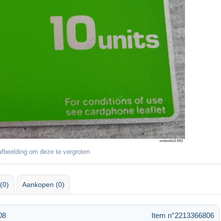
fbeelding om deze te vergroten
(0)
Aankopen (0)
08
Item n°2213366806