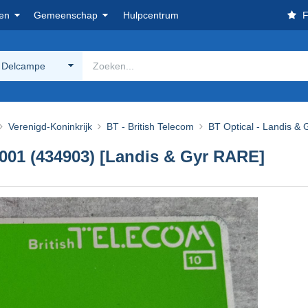
en
Gemeenschap
Hulpcentrum
F
 Delcampe
Verenigd-Koninkrijk
BT - British Telecom
BT Optical - Landis & 
D-001 (434903) [Landis & Gyr RARE]