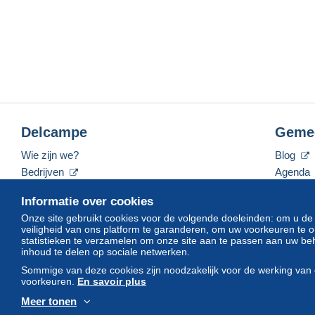
Delcampe
Geme
Wie zijn we?
Blog
Bedrijven
Agenda
De tarieven
Forum
Informatie over cookies
Neem contact met ons op
Video's
Onze site gebruikt cookies voor de volgende doeleinden: om u de
veiligheid van ons platform te garanderen, om uw voorkeuren t
statistieken te verzamelen om onze site aan te passen aan uw beh
inhoud te delen op sociale netwerken.
Nederlands
USD
America/Indiana/Vevay
Sommige van deze cookies zijn noodzakelijk voor de werking van 
voorkeuren.
En savoir plus
Meer tonen
© Delcampe International srl. Alle rechten voorbehouden.
Gebruik