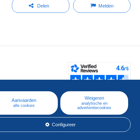
Delen
Melden
pe
e
Weigeren
Aanvaarden
analytische en
alle cookies
advertentiecookies
Configureer