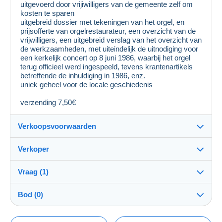
uitgevoerd door vrijiwilligers van de gemeente zelf om
kosten te sparen
uitgebreid dossier met tekeningen van het orgel, en
prijsofferte van orgelrestaurateur, een overzicht van de
vrijwilligers, een uitgebreid verslag van het overzicht van
de werkzaamheden, met uiteindelijk de uitnodiging voor
een kerkelijk concert op 8 juni 1986, waarbij het orgel
terug officieel werd ingespeeld, tevens krantenartikels
betreffende de inhuldiging in 1986, enz.
uniek geheel voor de locale geschiedenis
verzending 7,50€
Verkoopsvoorwaarden
Verkoper
Bestemming:
Zie de lijst van landen
Vraag (1)
dubout
100%
(9493x)
Verzending:
Bod (0)
Verzending na betaling
Winkel
Vraag van
Rekening verwijderd
Kosten:
De verkoop zal met één minuut worden verlengd