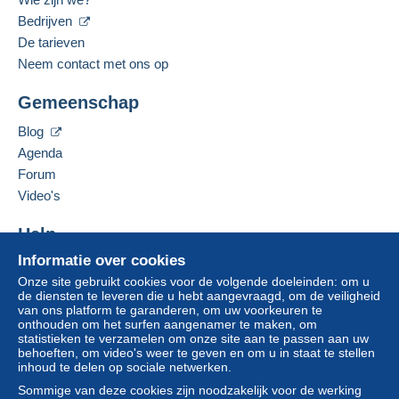
bankoverschrijving rechtstreeks aan de verkoper.
Bedrijven
Gesproken taal:
De koper gebruikt de middelen die Delcampe ter
Engels (Verenigd Koninkrijk)
De tarieven
beschikking stelt in de pagina "
Mijn aankopen:
Neem contact met ons op
Betalen
".
Deze verkoper toevoegen aan mijn favorieten
Gemeenschap
Een betaling die niet is verricht met
De verkoper contacteren
credit/debitcard
of overboeking naar uw saldo,
De items van deze verkoper verbergen
Blog
wordt door de verkoper terugbetaald aan de koper.
Agenda
Een onbetaalde aankoop kan gevolgen hebben
Forum
voor de rekening van de koper.
Video's
Als de verkoopvoorwaarden van de verkoper
clausules bevatten met betrekking tot de betaling,
Help
moeten deze als nietig worden beschouwd. De
betalingsvoorwaarden van de website van
Informatie over cookies
Hulpcentrum
Delcampe, zoals gedefinieerd in de
Onze site gebruikt cookies voor de volgende doeleinden: om u
Kopen op Delcampe
de diensten te leveren die u hebt aangevraagd, om de veiligheid
gebruiksvoorwaarden
, zijn de enige die van
Verkopen op Delcampe
van ons platform te garanderen, om uw voorkeuren te
toepassing zijn.
onthouden om het surfen aangenamer te maken, om
Een beveiligde website
statistieken te verzamelen om onze site aan te passen aan uw
Aankopen moeten worden betaald binnen
14
behoeften, om video's weer te geven en om u in staat te stellen
dagen
na ontvangst van de eindafrekening van de
inhoud te delen op sociale netwerken.
verkoper.
Sommige van deze cookies zijn noodzakelijk voor de werking