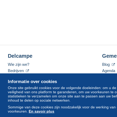
Delcampe
Geme
Wie zijn we?
Blog
Bedrijven
Agenda
De tarieven
Forum
Informatie over cookies
Neem contact met ons op
Video's
Onze site gebruikt cookies voor de volgende doeleinden: om u de
veiligheid van ons platform te garanderen, om uw voorkeuren t
statistieken te verzamelen om onze site aan te passen aan uw beh
inhoud te delen op sociale netwerken.
Nederlands
USD
America/Indiana/Vevay
Sommige van deze cookies zijn noodzakelijk voor de werking van 
voorkeuren.
En savoir plus