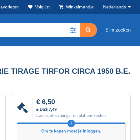
avorieten
Volglijst
Winkelmandje
Nederlands
Slim zoeken
E TIRAGE TIRFOR CIRCA 1950 B.E.
€ 6,50
± US$ 7,49
Exclusief leverings- en platformkosten
Om te kopen moet je inloggen.