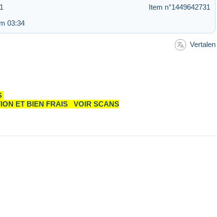
31
Item n°1449642731
om 03:34
Vertalen
S
IEN FRAIS VOIR SCANS