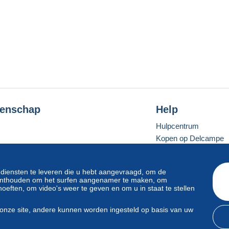
enschap
Help
Hulpcentrum
Kopen op Delcampe
Verkopen op Delcam
Een beveiligde websit
 diensten te leveren die u hebt aangevraagd, om de
e onthouden om het surfen aangenamer te maken, om
oeften, om video's weer te geven en om u in staat te stellen
Standaardmodus
onze site, andere kunnen worden ingesteld op basis van uw