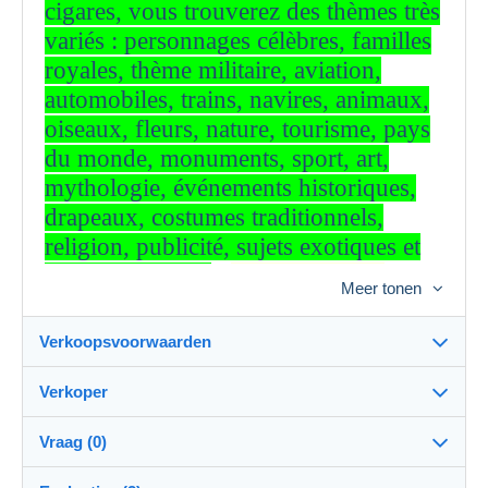
cigares, vous trouverez des thèmes très
variés : personnages célèbres, familles
royales, thème militaire, aviation,
automobiles, trains, navires, animaux,
oiseaux, fleurs, nature, tourisme, pays
du monde, monuments, sport, art,
mythologie, événements historiques,
drapeaux, costumes traditionnels,
religion, publicité, sujets exotiques et
bien plus encore
.
Vous trouverez
Meer tonen
également de nombreuses marques et
fabriques de cigares, telles que :
Verkoopsvoorwaarden
Willem II, Ritmeester, Flor Fina,
Jubilée, Lugano, Stompkop, Victor
Verkoper
Details van de verkoopvoorwaarden
Hugo, Karl I, et beaucoup d’autres.
Vraag (0)
Grand lot de nombreuses bagues de
Verzending
togrener
100%
(410x)
cigares,
série Washington – Voir photos
Verzending na betaling binnen 4 dagen