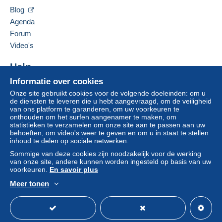
Leveringsmethode
Blog
Agenda
Betaling via:
Forum
Video's
Normale pakketpost
€ 8,00
Help
Informatie over cookies
Hulpcentrum
Onze site gebruikt cookies voor de volgende doeleinden: om u
Kopen op Delcampe
Betalingsvoorwaarden:
de diensten te leveren die u hebt aangevraagd, om de veiligheid
Alle betalingen worden gedaan met
credit/debitcard
of
Verkopen op Delcampe
van ons platform te garanderen, om uw voorkeuren te
overschrijving naar uw saldo. Er worden geen
onthouden om het surfen aangenamer te maken, om
Een beveiligde website
statistieken te verzamelen om onze site aan te passen aan uw
betalingen gedaan per cheque of bankoverschrijving
behoeften, om video's weer te geven en om u in staat te stellen
rechtstreeks aan de verkoper.
inhoud te delen op sociale netwerken.
De koper gebruikt de middelen die Delcampe ter
Sommige van deze cookies zijn noodzakelijk voor de werking
van onze site, andere kunnen worden ingesteld op basis van uw
beschikking stelt in de pagina "
Mijn aankopen: Betalen
".
voorkeuren.
En savoir plus
Een betaling die niet is verricht met
credit/debitcard
of
Meer tonen
overboeking naar uw saldo, wordt door de verkoper
Nederlands
USD
Standaardmodus
Ame
terugbetaald aan de koper. Een onbetaalde aankoop kan
gevolgen hebben voor de rekening van de koper.