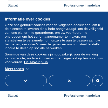
Statuut
Professioneel handelaar
Informatie over cookies
Onze site gebruikt cookies voor de volgende doeleinden: om u
de diensten te leveren die u hebt aangevraagd, om de veiligheid
van ons platform te garanderen, om uw voorkeuren te
onthouden om het surfen aangenamer te maken, om
statistieken te verzamelen om onze site aan te passen aan uw
behoeften, om video's weer te geven en om u in staat te stellen
inhoud te delen op sociale netwerken.
Sommige van deze cookies zijn noodzakelijk voor de werking
van onze site, andere kunnen worden ingesteld op basis van uw
voorkeuren.
En savoir plus
Meer tonen
4 advertising cards of Franklyn's cigarette "Children are
national"1,28-30 1934
± US$ 4,61
Statuut
Professioneel handelaar