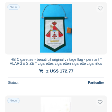
Alleen met korting
Nieuw
Gratis levering
Betaalmiddelen
PayPal
Bankoverschrijving
Visa
Mastercard
Bancontact
HB Cigarettes - beautifull original vintage flag - pennant *
iDeal
VLARGE SIZE * cigarettes zigaretten sigarette cigarrillos
Maestro
± US$ 172,77
Alles deselecteren
Statuut
Particulier
Woonplaats van de verkoper
Wereldwijd
Nieuw