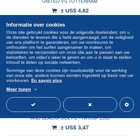
UNITED VS TOTTENHAM
± US$ 4,62
Informatie over cookies
Statuut
Particulier
Onze site gebruikt cookies voor de volgende doeleinden: om u
de diensten te leveren die u hebt aangevraagd, om de veiligheid
van ons platform te garanderen, om uw voorkeuren te
onthouden om het surfen aangenamer te maken, om
statistieken te verzamelen om onze site aan te passen aan uw
behoeften, om video's weer te geven en om u in staat te stellen
inhoud te delen op sociale netwerken.
Sommige van deze cookies zijn noodzakelijk voor de werking
van onze site, andere kunnen worden ingesteld op basis van uw
voorkeuren.
En savoir plus
Meer tonen
BK61 - BLUE BAND CARD - STANLEY MATTHEWS
AND BLACKPOOL FC - FA CUP 1953
± US$ 3,47