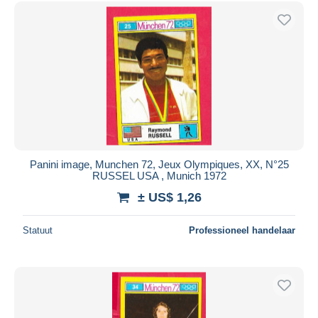
Gratis levering
Betaalmiddelen
PayPal
Bankoverschrijving
Visa
Mastercard
Bancontact
iDeal
Panini image, Munchen 72, Jeux Olympiques, XX, N°25
RUSSEL USA , Munich 1972
Maestro
± US$ 1,26
Alles deselecteren
Woonplaats van de verkoper
Statuut
Professioneel handelaar
Wereldwijd