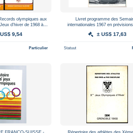
t Records olympiques aux
Livret programme des Semai
 Jeux d'hiver de 1968 à
internationales 1967 en prévisions des X°
1984
Jeux Olympiques d'Hiver de Greno
 US$ 9,54
± US$ 17,63
*
Particulier
Statuut
VRE FRANCO-SUISSE -
Répertoire des athlètes des Xèm