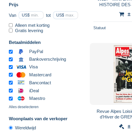
Prijs
HISTOIRE DES
±
Van
US$
tot
US$
Alleen met korting
Statuut
Gratis levering
Betaalmiddelen
PayPal
Bankoverschrijving
Visa
Mastercard
Bancontact
iDeal
Maestro
Alles deselecteren
Revue Alpes Loisirs X° Jeux Olymp
d'Hiver de GRE
Woonplaats van de verkoper
Games 68 30° anniversaire Album souvenir
±
Wereldwijd