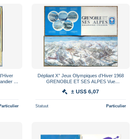
'Hiver
Dépliant X° Jeux Olympiques d'Hiver 1968
andier et
GRENOBLE ET SES ALPES Vue
nçais
panoramique des sites olympiques par
± US$ 6,07
Roger David
Particulier
Statuut
Particulier