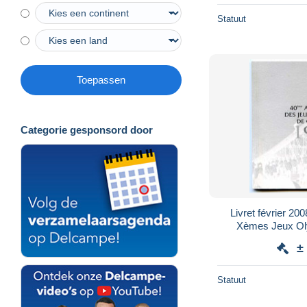
Statuut
Toepassen
Categorie gesponsord door
Livret février 2008 40° anniversaire des
Xèmes Jeux Ol
Grenoble 
±
Statuut