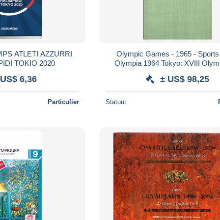
PS ATLETI AZZURRI
Olympic Games - 1965 - Sports
IDI TOKIO 2020
Olympia 1964 Tokyo: XVIII Olym
Sommerspiele Tokio 1964 Olymp
 US$ 6,36
± US$ 98,25
Tokyo: XVI
Particulier
Statuut