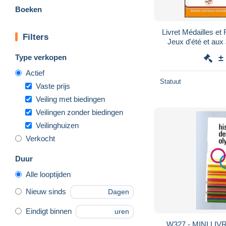
Boeken
Livret Médailles e
Filters
Jeux d'été et aux
Type verkopen
±
Actief
Statuut
Vaste prijs
Veiling met biedingen
Veilingen zonder biedingen
Veilinghuizen
Verkocht
Duur
Alle looptijden
Nieuw sinds
Dagen
Eindigt binnen
uren
W327 - MINI LI