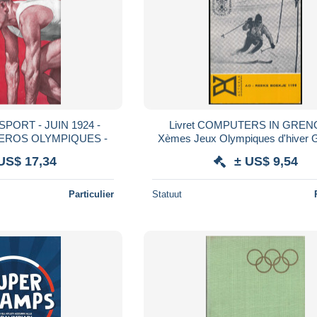
PORT - JUIN 1924 -
Livret COMPUTERS IN GRE
EROS OLYMPIQUES -
Xèmes Jeux Olympiques d'hiver 
1968 AO-REEKS BOEKJE 11
US$ 17,34
± US$ 9,54
Particulier
Statuut