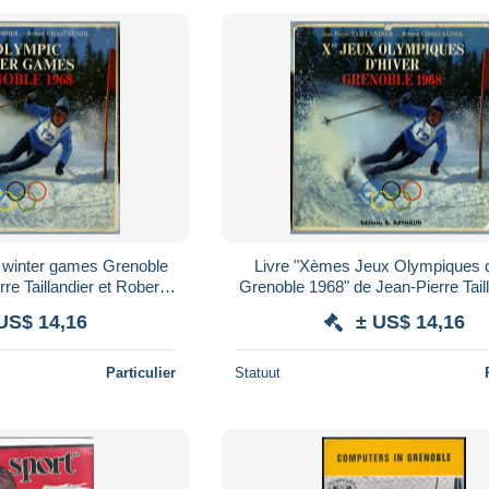
c winter games Grenoble
Livre "Xèmes Jeux Olympiques d
re Taillandier et Robert
Grenoble 1968" de Jean-Pierre Taill
Chastagnol texte en anglais
Robert Chastagnol texte en fra
US$ 14,16
± US$ 14,16
Particulier
Statuut