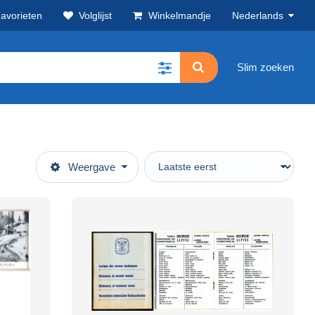
avorieten
Volglijst
Winkelmandje
Nederlands
Slim zoeken
Weergave