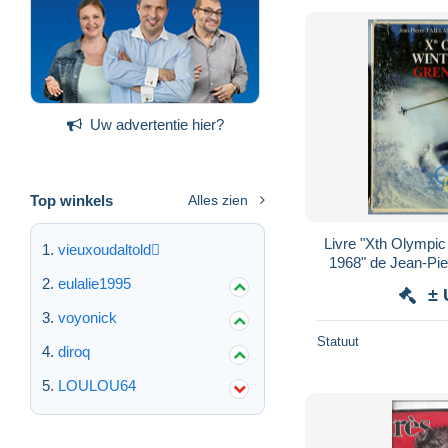
Uw advertentie hier?
Top winkels
Alles zien
Livre "Xth Olympi
vieuxoudaltold
1968" de Jean-Pier
eulalie1995
± 
voyonick
Statuut
diroq
LOULOU64