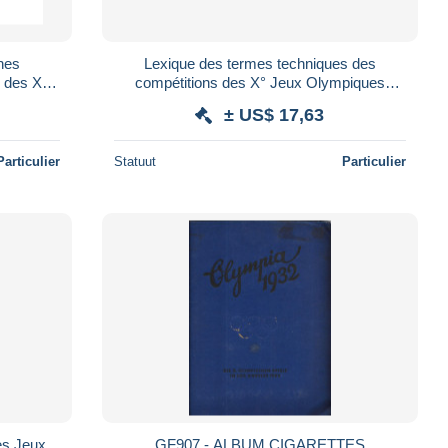
nes
Lexique des termes techniques des
compétitions des X° Jeux Olympiques
ble 1968
d'Hiver de GRENOBLE 1968 Olympic
± US$ 17,63
games 68
Particulier
Statuut
Particulier
es Jeux
GF907 - ALBUM CIGARETTES