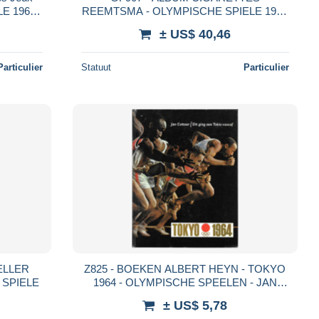
LE 1968
REEMTSMA - OLYMPISCHE SPIELE 1932
ciplines
- LOS ANGELES
± US$ 40,46
Particulier
Statuut
Particulier
ELLER
Z825 - BOEKEN ALBERT HEYN - TOKYO
 SPIELE
1964 - OLYMPISCHE SPEELEN - JAN
COTTAAR - JEUX OLYMPIQUES
± US$ 5,78