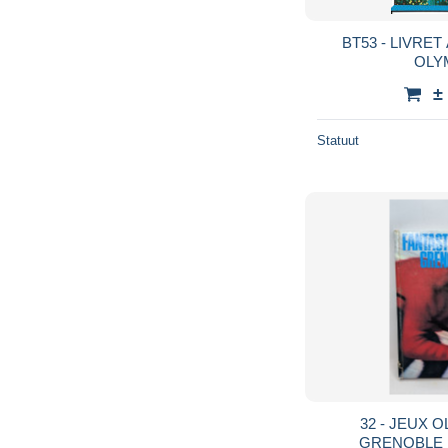
BT53 - LIVRET
OLY
±
Statuut
32 - JEUX 
GRENOBLE E