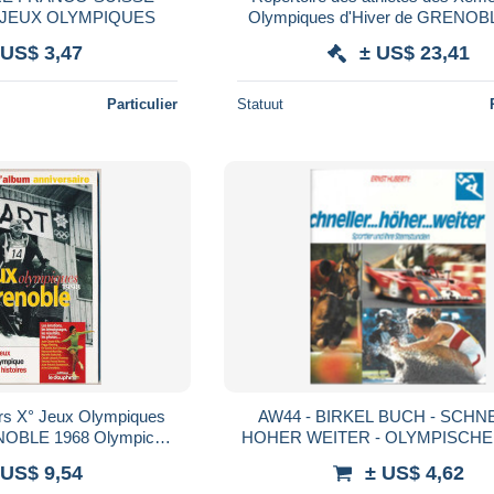
 JEUX OLYMPIQUES
Olympiques d'Hiver de GRENOB
Olympic games 68 par pays et dis
 US$ 3,47
± US$ 23,41
Particulier
Statuut
iques
AW44 - BIRKEL BUCH - SCHN
NOBLE 1968 Olympic
HOHER WEITER - OLYMPISCHE
 US$ 9,54
± US$ 4,62
(3)