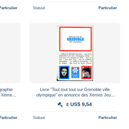
Particulier
Statuut
Particulier
raphie
Livre "Tout tout tout sur Grenoble ville
es Xèmes
olympique" en annonce des Xèmes Jeux
ble 1968
Olympiques d'Hiver de Grenoble 1968 *
± US$ 9,54
Particulier
Statuut
Particulier