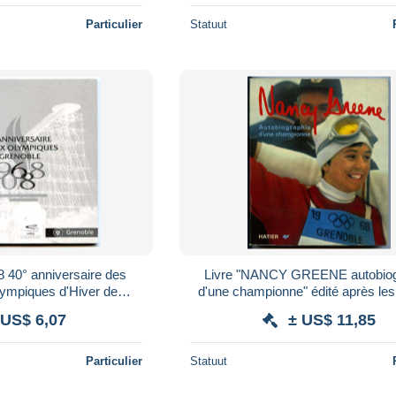
Particulier
Statuut
Livre "NANCY GREENE autobiog
ympiques d'Hiver de
d'une championne" édité après l
photos sur toutes les pages*
Jeux Olympiques d'Hiver de Greno
 US$ 6,07
± US$ 11,85
*
Particulier
Statuut