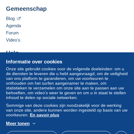
Deze verkoper toevoegen aan mijn favorieten
wordt door de verkoper terugbetaald aan de koper.
Gemeenschap
De verkoper contacteren
Een onbetaalde aankoop kan gevolgen hebben
De items van deze verkoper verbergen
voor de rekening van de koper.
Blog
Agenda
Als de verkoopvoorwaarden van de verkoper
clausules bevatten met betrekking tot de betaling,
Forum
moeten deze als nietig worden beschouwd. De
Video's
betalingsvoorwaarden van de website van
Delcampe, zoals gedefinieerd in de
Help
gebruiksvoorwaarden
, zijn de enige die van
Informatie over cookies
Hulpcentrum
toepassing zijn.
Onze site gebruikt cookies voor de volgende doeleinden: om u
Kopen op Delcampe
Aankopen moeten worden betaald binnen
14
de diensten te leveren die u hebt aangevraagd, om de veiligheid
Verkopen op Delcampe
van ons platform te garanderen, om uw voorkeuren te
dagen
na ontvangst van de eindafrekening van de
onthouden om het surfen aangenamer te maken, om
Een beveiligde website
verkoper.
statistieken te verzamelen om onze site aan te passen aan uw
behoeften, om video's weer te geven en om u in staat te stellen
inhoud te delen op sociale netwerken.
Tarif d’expédition des
Cartes Postales
à partir du
Sommige van deze cookies zijn noodzakelijk voor de werking
van onze site, andere kunnen worden ingesteld op basis van uw
01 Janvier 2026
voorkeuren.
En savoir plus
dans une pochette plastique, sous enveloppe
Meer tonen
simple, par la poste
Nederlands
USD
Standaardmodus
Ame