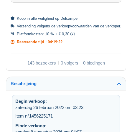
Koop in alle
veiligheid
op Delcampe
Verzending volgens de
verkoopvoorwaarden van de verkoper
.
Platformkosten:
10 % + € 0,30
Resterende tijd :
04:19:22
143 bezoekers
0 volgers
0 biedingen
Beschrijving
Begin verkoop:
zaterdag 26 februari 2022 om 03:23
Item n°1456225171
Einde verkoop:
zondag 9 augustus 2026 om 04:07