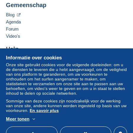
Gemeenschap
Een betaling die niet is verricht met
De verkoper contacteren
De items van deze verkoper verbergen
credit/debitcard
of overboeking naar uw saldo,
Blog
wordt door de verkoper terugbetaald aan de koper.
Agenda
Een onbetaalde aankoop kan gevolgen hebben
Forum
voor de rekening van de koper.
Video's
Als de verkoopvoorwaarden van de verkoper
clausules bevatten met betrekking tot de betaling,
Help
moeten deze als nietig worden beschouwd. De
betalingsvoorwaarden van de website van
Informatie over cookies
Hulpcentrum
Delcampe, zoals gedefinieerd in de
Onze site gebruikt cookies voor de volgende doeleinden: om u
Kopen op Delcampe
gebruiksvoorwaarden
, zijn de enige die van
de diensten te leveren die u hebt aangevraagd, om de veiligheid
Verkopen op Delcampe
van ons platform te garanderen, om uw voorkeuren te
toepassing zijn.
onthouden om het surfen aangenamer te maken, om
Een beveiligde website
statistieken te verzamelen om onze site aan te passen aan uw
Aankopen moeten worden betaald binnen
14
behoeften, om video's weer te geven en om u in staat te stellen
dagen
na ontvangst van de eindafrekening van de
inhoud te delen op sociale netwerken.
verkoper.
Sommige van deze cookies zijn noodzakelijk voor de werking
van onze site, andere kunnen worden ingesteld op basis van uw
voorkeuren.
En savoir plus
Meer tonen
Nederlands
USD
Standaardmodus
Ame
POST OFFICE NEW POLICY FOR MAILING (