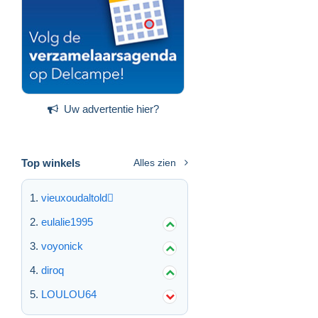
Uw advertentie hier?
Top winkels
Alles zien
vieuxoudaltold
eulalie1995
voyonick
diroq
LOULOU64