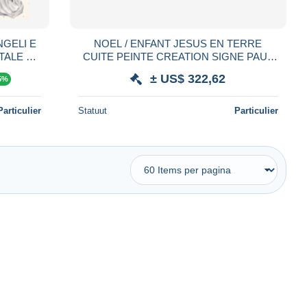
GELI E
NOEL / ENFANT JESUS EN TERRE
TALE E
CUITE PEINTE CREATION SIGNE PAUL
LEZIONE
?? MARTIN ?? LONG 50 CM / DANS L
± US$ 322,62
5%
ETAT
Particulier
Statuut
Particulier