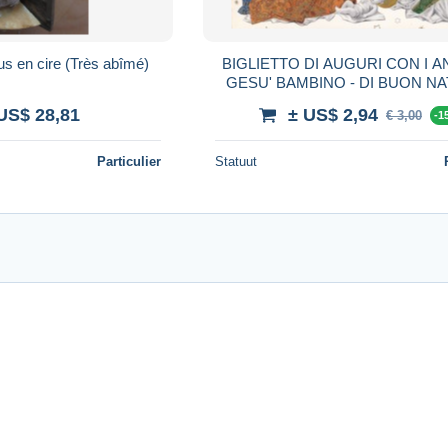
us en cire (Très abîmé)
BIGLIETTO DI AUGURI CON I AN
GESU' BAMBINO - DI BUON NA
FELICE CAPODANNO - DA COL
US$ 28,81
± US$ 2,94
€ 3,00
-1
Particulier
Statuut