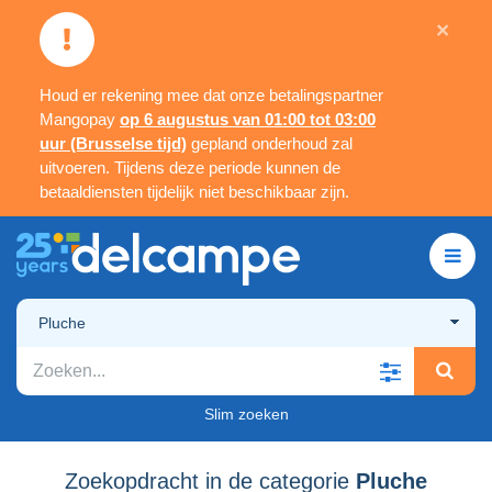
×
Houd er rekening mee dat onze betalingspartner
Mangopay
op 6 augustus van 01:00 tot 03:00
uur (Brusselse tijd)
gepland onderhoud zal
uitvoeren. Tijdens deze periode kunnen de
betaaldiensten tijdelijk niet beschikbaar zijn.
Pluche
Slim zoeken
Zoekopdracht in de categorie
Pluche