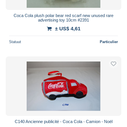
Alle looptijden
Nieuw sinds
Dagen
Coca Cola plush polar bear red scarf new unused rare
advertising toy 10cm #2391
Eindigt binnen
uren
± US$ 4,61
Prijs
Statuut
Particulier
Van
US$
tot
US$
Alleen met korting
Gratis levering
Betaalmiddelen
PayPal
Bankoverschrijving
Visa
Mastercard
Bancontact
iDeal
C140 Ancienne publicité - Coca Cola - Camion - Noël
Maestro