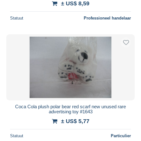
± US$ 8,59
Alles deselecteren
Statuut
Professioneel handelaar
Woonplaats van de verkoper
Wereldwijd
Toepassen
Coca Cola plush polar bear red scarf new unused rare
advertising toy #1643
± US$ 5,77
Statuut
Particulier