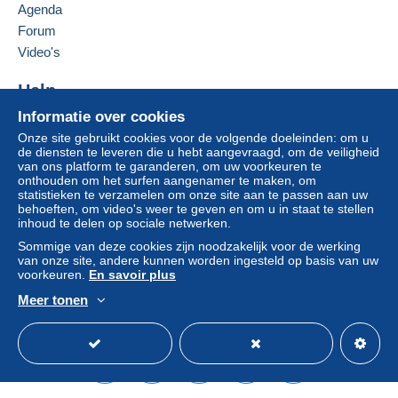
Agenda
Forum
Video's
Help
Informatie over cookies
Hulpcentrum
Onze site gebruikt cookies voor de volgende doeleinden: om u
Kopen op Delcampe
de diensten te leveren die u hebt aangevraagd, om de veiligheid
Verkopen op Delcampe
van ons platform te garanderen, om uw voorkeuren te
onthouden om het surfen aangenamer te maken, om
Een beveiligde website
statistieken te verzamelen om onze site aan te passen aan uw
behoeften, om video's weer te geven en om u in staat te stellen
inhoud te delen op sociale netwerken.
Sommige van deze cookies zijn noodzakelijk voor de werking
van onze site, andere kunnen worden ingesteld op basis van uw
voorkeuren.
En savoir plus
Meer tonen
Nederlands
USD
Standaardmodus
Ame