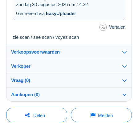
zondag 30 augustus 2026 om 14:32
Gecreëerd via
EasyUploader
Vertalen
zie scan / see scan / voyez scan
Verkoopsvoorwaarden
Verkoper
Bestemming:
Zie de lijst van landen
Vraag (0)
Coversandstamps
100%
(14576x)
Verzending:
Aankopen (0)
Verzending na betaling
Winkel
Kosten:
Voor rekening van de koper
Om een vraag te stellen moet u een sessie
Laatste actualisering: 07:37:26
Delen
Melden
openen.
Lid sedert:
Betaalmogelijkheden:
6 sep 2018
Momenteel geen aankoop. Wees de eerste!
Een sessie openen
Laatste verbinding:
Betalingsvoorwaarden: