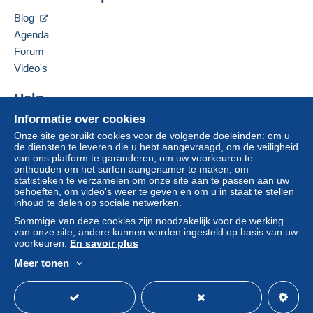
De items van deze verkoper verbergen
voor de rekening van de koper.
Blog
Agenda
Als de verkoopvoorwaarden van de verkoper
clausules bevatten met betrekking tot de betaling,
Forum
moeten deze als nietig worden beschouwd. De
Video's
betalingsvoorwaarden van de website van
Delcampe, zoals gedefinieerd in de
Help
gebruiksvoorwaarden
, zijn de enige die van
Informatie over cookies
Hulpcentrum
toepassing zijn.
Onze site gebruikt cookies voor de volgende doeleinden: om u
Kopen op Delcampe
Aankopen moeten worden betaald binnen
14
de diensten te leveren die u hebt aangevraagd, om de veiligheid
Verkopen op Delcampe
van ons platform te garanderen, om uw voorkeuren te
dagen
na ontvangst van de eindafrekening van de
onthouden om het surfen aangenamer te maken, om
Een beveiligde website
verkoper.
statistieken te verzamelen om onze site aan te passen aan uw
behoeften, om video's weer te geven en om u in staat te stellen
inhoud te delen op sociale netwerken.
Shipments are made from Belgium or
Sommige van deze cookies zijn noodzakelijk voor de werking
van onze site, andere kunnen worden ingesteld op basis van uw
from Spain
voorkeuren.
En savoir plus
Meer tonen
Nederlands
USD
Standaardmodus
Ame
Verzendings- en behandelingskosten vanaf
01.01.2026 - Frais d’envoi et de manutention -