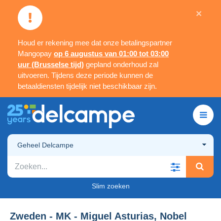
×
Houd er rekening mee dat onze betalingspartner
Mangopay
op 6 augustus van 01:00 tot 03:00
uur (Brusselse tijd)
gepland onderhoud zal
uitvoeren. Tijdens deze periode kunnen de
betaaldiensten tijdelijk niet beschikbaar zijn.
Geheel Delcampe
Slim zoeken
Zweden - MK - Miguel Asturias, Nobel