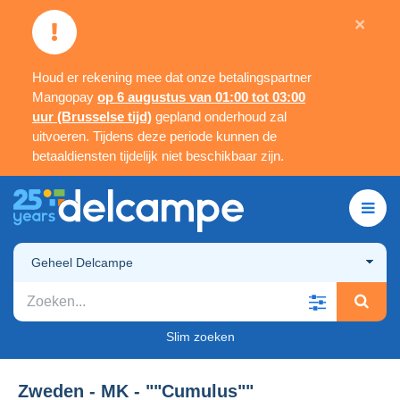
×
Houd er rekening mee dat onze betalingspartner
Mangopay
op 6 augustus van 01:00 tot 03:00
uur (Brusselse tijd)
gepland onderhoud zal
uitvoeren. Tijdens deze periode kunnen de
betaaldiensten tijdelijk niet beschikbaar zijn.
Geheel Delcampe
Slim zoeken
Zweden - MK - ""Cumulus""